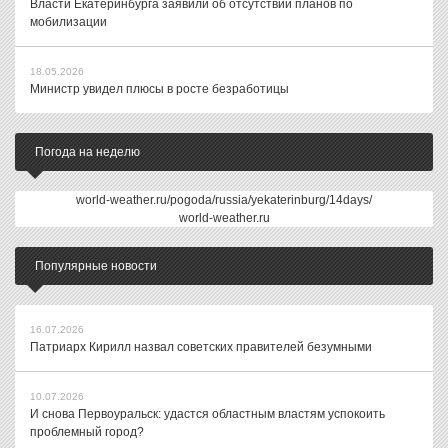
Власти Екатеринбурга заявили об отсутствии планов по
мобилизации
18.05.2026
Министр увидел плюсы в росте безработицы
Погода на неделю
world-weather.ru/pogoda/russia/yekaterinburg/14days/
world-weather.ru
Популярные новости
16.07.2026
Патриарх Кирилл назвал советских правителей безумными
10.07.2026
И снова Первоуральск: удастся областным властям успокоить
проблемный город?