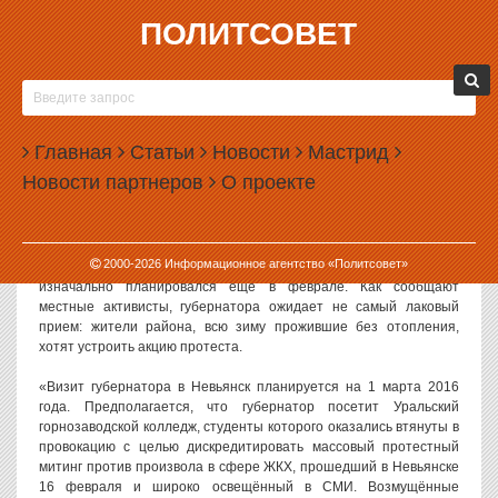
ПОЛИТСОВЕТ
29.02.2016, 10:34
НЕВЬЯНСК ВСТРЕТИТ КУЙВАШЕВА
ПРОТЕСТНЫМ ПИКЕТОМ
Главная
Статьи
Новости
Мастрид
Жители Невьянского района намерены провести акцию протеста
Новости партнеров
О проекте
в день приезда к ним губернатора Евгения Куйвашева. Жители
поселков, расположенных в этом районе, всю зиму провели без
отопления.
2000-
2026
Информационное агентство «Политсовет»
Визит Куйвашева в Невьянск намечен на 1 марта, ходя
изначально планировался еще в феврале. Как сообщают
местные активисты, губернатора ожидает не самый лаковый
прием: жители района, всю зиму прожившие без отопления,
хотят устроить акцию протеста.
«Визит губернатора в Невьянск планируется на 1 марта 2016
года. Предполагается, что губернатор посетит Уральский
горнозаводской колледж, студенты которого оказались втянуты в
провокацию с целью дискредитировать массовый протестный
митинг против произвола в сфере ЖКХ, прошедший в Невьянске
16 февраля и широко освещённый в СМИ. Возмущённые