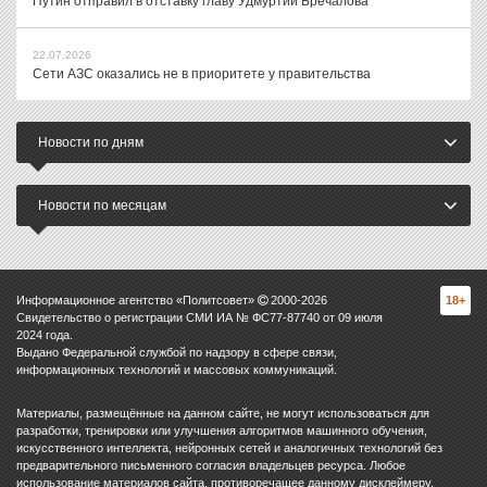
Путин отправил в отставку главу Удмуртии Бречалова
22.07.2026
Сети АЗС оказались не в приоритете у правительства
Новости по дням
Новости по месяцам
Информационное агентство «Политсовет»
2000-
2026
18+
Свидетельство о регистрации СМИ ИА № ФС77-87740 от 09 июля
2024 года.
Выдано Федеральной службой по надзору в сфере связи,
информационных технологий и массовых коммуникаций.
Материалы, размещённые на данном сайте, не могут использоваться для
разработки, тренировки или улучшения алгоритмов машинного обучения,
искусственного интеллекта, нейронных сетей и аналогичных технологий без
предварительного письменного согласия владельцев ресурса. Любое
использование материалов сайта, противоречащее данному дисклеймеру,