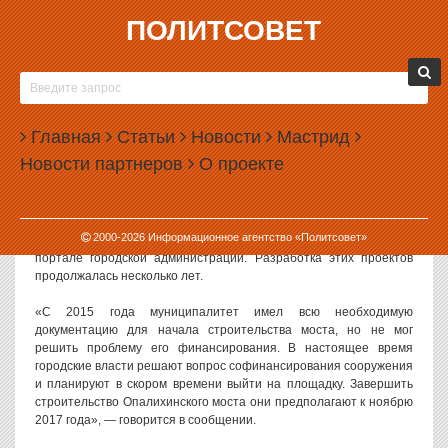
ПОЛИТСОВЕТ
28.01.2016, 15:20
ОПАЛИХИНСКИЙ МОСТ В ЕКАТЕРИНБУРГЕ
ХОТЯТ ПОСТРОИТЬ В 2017 ГОДУ
Главная
Статьи
Новости
Мастрид
Опалихинский мост в Екатеринбурге планируется построить к
Новости партнеров
О проекте
концу 2017 года, если на проект будут найдены деньги. Новый
мост сделает путь с Сортировки и Заречного до центра города
намного короче.
2000-
2026
Информационное агентство «Политсовет»
Проекты и эскизы моста опубликованы на информационном
портале городской администрации. Разработка этих проектов
продолжалась несколько лет.
«С 2015 года муниципалитет имел всю необходимую
документацию для начала строительства моста, но не мог
решить проблему его финансирования. В настоящее время
городские власти решают вопрос софинансирования сооружения
и планируют в скором времени выйти на площадку. Завершить
строительство Опалихинского моста они предполагают к ноябрю
2017 года», — говорится в сообщении.