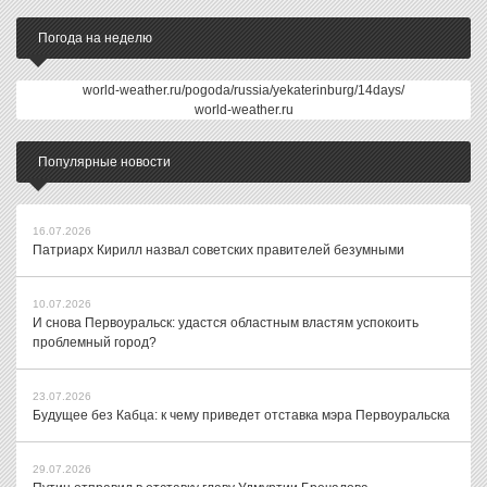
Погода на неделю
world-weather.ru/pogoda/russia/yekaterinburg/14days/
world-weather.ru
Популярные новости
16.07.2026
Патриарх Кирилл назвал советских правителей безумными
10.07.2026
И снова Первоуральск: удастся областным властям успокоить
проблемный город?
23.07.2026
Будущее без Кабца: к чему приведет отставка мэра Первоуральска
29.07.2026