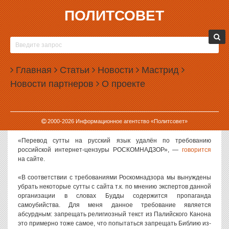
ПОЛИТСОВЕТ
23.09.2015, 14:42
В РОССИИ ЗАПРЕТИЛИ ИЗРЕЧЕНИЯ БУДДЫ
Российские власти запретили распространять некоторые
Главная
Статьи
Новости
Мастрид
изречения Будды Шакьямуни. По мнению чиновников, в
Новости партнеров
О проекте
священных текстах буддизма содержатся призывы к суициду.
Текст «Годхика-сутта» был опубликован на буддийском сайте
«Тхеравада». Однако буддистам пришлось удалить его по
2000-
2026
Информационное агентство «Политсовет»
требованию Роскомнадзора.
«Перевод сутты на русский язык удалён по требованию
российской интернет-цензуры РОСКОМНАДЗОР», —
говорится
на сайте.
«В соответствии с требованиями Роскомнадзора мы вынуждены
убрать некоторые сутты с сайта т.к. по мнению экспертов данной
организации в словах Будды содержится пропаганда
самоубийства. Для меня данное требование является
абсурдным: запрещать религиозный текст из Палийского Канона
это примерно тоже самое, что попытаться запрещать Библию из-