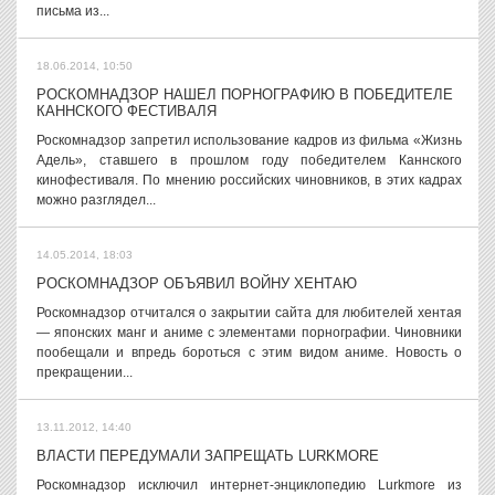
письма из...
18.06.2014, 10:50
РОСКОМНАДЗОР НАШЕЛ ПОРНОГРАФИЮ В ПОБЕДИТЕЛЕ
КАННСКОГО ФЕСТИВАЛЯ
Роскомнадзор запретил использование кадров из фильма «Жизнь
Адель», ставшего в прошлом году победителем Каннского
кинофестиваля. По мнению российских чиновников, в этих кадрах
можно разглядел...
14.05.2014, 18:03
РОСКОМНАДЗОР ОБЪЯВИЛ ВОЙНУ ХЕНТАЮ
Роскомнадзор отчитался о закрытии сайта для любителей хентая
— японских манг и аниме с элементами порнографии. Чиновники
пообещали и впредь бороться с этим видом аниме. Новость о
прекращении...
13.11.2012, 14:40
ВЛАСТИ ПЕРЕДУМАЛИ ЗАПРЕЩАТЬ LURKMORE
Роскомнадзор исключил интернет-энциклопедию Lurkmore из