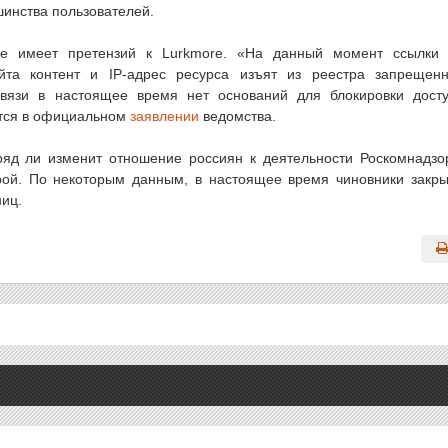
шинства пользователей.
не имеет претензий к Lurkmore. «На данный момент ссылки
йта контент и IP-адрес ресурса изъят из реестра запрещен
вязи в настоящее время нет оснований для блокировки дост
ится в официальном
заявлении
ведомства.
вряд ли изменит отношение россиян к деятельности Роскомнадзо
урой. По некоторым данным, в настоящее время чиновники закр
ниц.