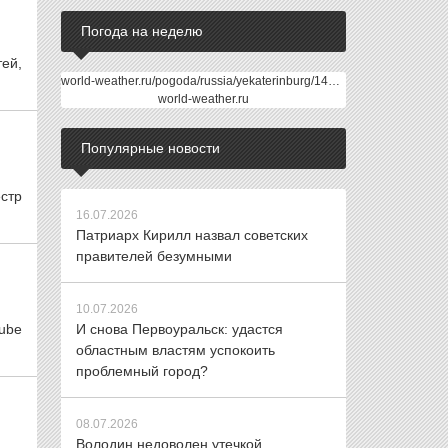
Погода на неделю
ей,
world-weather.ru/pogoda/russia/yekaterinburg/14days/
world-weather.ru
Популярные новости
стр
16.07.2026
Патриарх Кирилл назвал советских
правителей безумными
10.07.2026
ube
И снова Первоуральск: удастся
областным властям успокоить
проблемный город?
08.07.2026
Володин недоволен утечкой