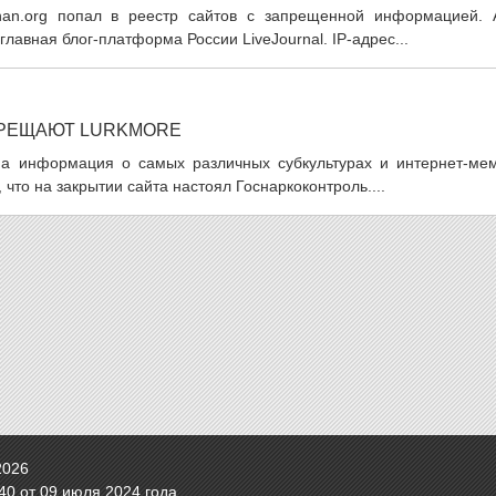
an.org попал в реестр сайтов с запрещенной информацией. 
лавная блог-платформа России LiveJournal. IP-адрес...
ПРЕЩАЮТ LURKMORE
на информация о самых различных субкультурах и интернет-мем
что на закрытии сайта настоял Госнаркоконтроль....
2026
0 от 09 июля 2024 года.