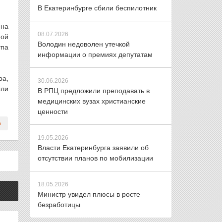
В Екатеринбурге сбили беспилотник
 на
08.07.2026
ной
Володин недоволен утечкой
упа
информации о премиях депутатам
ра,
30.06.2026
ыли
В РПЦ предложили преподавать в
медицинских вузах христианские
ценности
19.05.2026
Власти Екатеринбурга заявили об
отсутствии планов по мобилизации
18.05.2026
Министр увидел плюсы в росте
безработицы