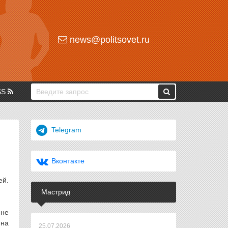
news@politsovet.ru
SS
Telegram
Вконтакте
ей.
Мастрид
 не
 на
25.07.2026