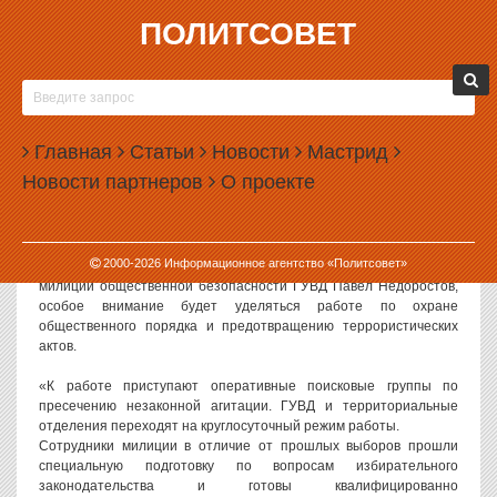
ПОЛИТСОВЕТ
05.09.2003, 13:37
МИЛИЦИЯ ГОТОВИТСЯ К ГУБЕРНАТОРСКИМ
ВЫБОРАМ
Главная
Статьи
Новости
Мастрид
Приступил к работе оперативный штаб и рабочие группы
Новости партнеров
О проекте
сотрудников милиции ГУВД Свердловской области для
обеспечения безопасности проведения губернаторских выборов,
назначенных на 7 сентября.
2000-
2026
Информационное агентство «Политсовет»
Как сообщил сегодня исполняющий обязанности начальника
милиции общественной безопасности ГУВД Павел Недоростов,
особое внимание будет уделяться работе по охране
общественного порядка и предотвращению террористических
актов.
«К работе приступают оперативные поисковые группы по
пресечению незаконной агитации. ГУВД и территориальные
отделения переходят на круглосуточный режим работы.
Сотрудники милиции в отличие от прошлых выборов прошли
специальную подготовку по вопросам избирательного
законодательства и готовы квалифицированно