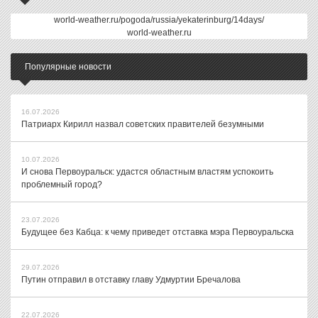
world-weather.ru/pogoda/russia/yekaterinburg/14days/
world-weather.ru
Популярные новости
16.07.2026
Патриарх Кирилл назвал советских правителей безумными
10.07.2026
И снова Первоуральск: удастся областным властям успокоить
проблемный город?
23.07.2026
Будущее без Кабца: к чему приведет отставка мэра Первоуральска
29.07.2026
Путин отправил в отставку главу Удмуртии Бречалова
22.07.2026