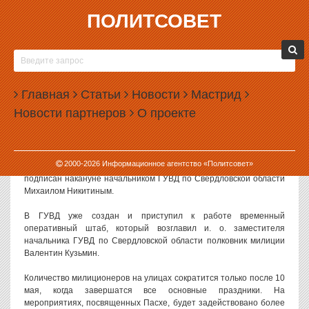
ПОЛИТСОВЕТ
23.04.2008, 08:04
ЗА БЕСПОРЯДКАМИ В ПАСХУ БУДУТ СЛЕДИТЬ
БОЛЕЕ 2,5 ТЫСЯЧ СВЕРДЛОВСКИХ
Главная
МИЛИЦИОНЕРОВ
Статьи
Новости
Мастрид
Новости партнеров
О проекте
Религиозные праздники, судя по всему, становятся головной
болью для силовиков. В связи с намечающимся празднованием
Пасхи милиция Свердловской области переходит на усиленный
вариант несения службы и выводит на улицы города 2,5 тысячи
2000-
2026
Информационное агентство «Политсовет»
сотрудников для обеспечения правопорядка. Такой приказ был
подписан накануне начальником ГУВД по Свердловской области
Михаилом Никитиным.
В ГУВД уже создан и приступил к работе временный
оперативный штаб, который возглавил и. о. заместителя
начальника ГУВД по Свердловской области полковник милиции
Валентин Кузьмин.
Количество милиционеров на улицах сократится только после 10
мая, когда завершатся все основные праздники. На
мероприятиях, посвященных Пасхе, будет задействовано более