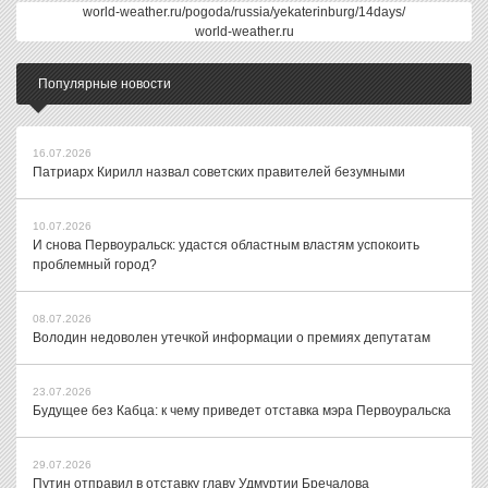
world-weather.ru/pogoda/russia/yekaterinburg/14days/
world-weather.ru
Популярные новости
16.07.2026
Патриарх Кирилл назвал советских правителей безумными
10.07.2026
И снова Первоуральск: удастся областным властям успокоить
проблемный город?
08.07.2026
Володин недоволен утечкой информации о премиях депутатам
23.07.2026
Будущее без Кабца: к чему приведет отставка мэра Первоуральска
29.07.2026
Путин отправил в отставку главу Удмуртии Бречалова