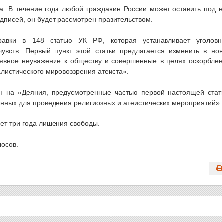
. В течение года любой гражданин России может оставить под 
одписей, он будет рассмотрен правительством.
равки в 148 статью УК РФ, которая устанавливает уголов
чувств. Первый пункт этой статьи предлагается изменить в но
явное неуважение к обществу и совершенные в целях оскорбле
листического мировоззрения атеиста».
ен на «Деяния, предусмотренные частью первой настоящей стат
нных для проведения религиозных и атеистических мероприятий».
ет три года лишения свободы.
лосов.