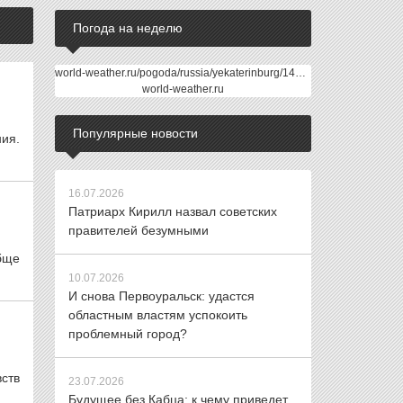
Погода на неделю
world-weather.ru/pogoda/russia/yekaterinburg/14days/
world-weather.ru
Популярные новости
ия.
16.07.2026
Патриарх Кирилл назвал советских
правителей безумными
бще
10.07.2026
И снова Первоуральск: удастся
областным властям успокоить
проблемный город?
вств
23.07.2026
Будущее без Кабца: к чему приведет