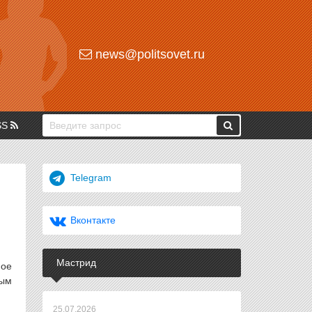
news@politsovet.ru
SS
Telegram
Вконтакте
Мастрид
ное
вым
25.07.2026