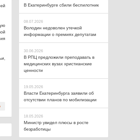
В Екатеринбурге сбили беспилотник
ней
08.07.2026
ную
Володин недоволен утечкой
вой
информации о премиях депутатам
ния
30.06.2026
В РПЦ предложили преподавать в
ьи,
медицинских вузах христианские
ценности
19.05.2026
Власти Екатеринбурга заявили об
отсутствии планов по мобилизации
18.05.2026
Министр увидел плюсы в росте
безработицы