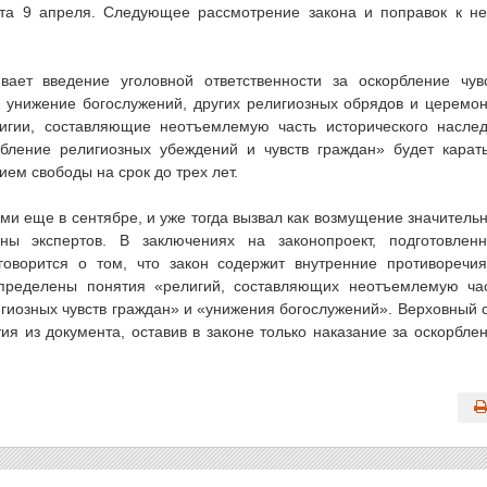
та 9 апреля. Следующее рассмотрение закона и поправок к н
ает введение уголовной ответственности за оскорбление чув
 унижение богослужений, других религиозных обрядов и церемо
игии, составляющие неотъемлемую часть исторического насле
рбление религиозных убеждений и чувств граждан» будет карат
м свободы на срок до трех лет.
ми еще в сентябре, и уже тогда вызвал как возмущение значитель
ны экспертов. В заключениях на законопроект, подготовлен
оворится о том, что закон содержит внутренние противоречи
пределены понятия «религий, составляющих неотъемлемую ча
игиозных чувств граждан» и «унижения богослужений». Верховный 
я из документа, оставив в законе только наказание за оскорбле