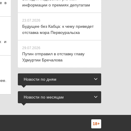
е в
информации о премиях депутатам
23.07.2026
Будущее без Кабца: к чему приведет
отставка мэра Первоуральска
х и
29.07.2026
Путин отправил в отставку главу
Удмуртии Бречалова
Новости по дням
ее.
Новости по месяцам
18+