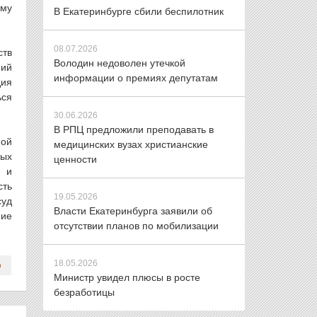
ему
В Екатеринбурге сбили беспилотник
08.07.2026
ств
Володин недоволен утечкой
ний
информации о премиях депутатам
дия
ься
30.06.2026
В РПЦ предложили преподавать в
ной
медицинских вузах христианские
ных
ценности
я и
сть
19.05.2026
суд
Власти Екатеринбурга заявили об
ние
отсутствии планов по мобилизации
18.05.2026
Министр увидел плюсы в росте
безработицы