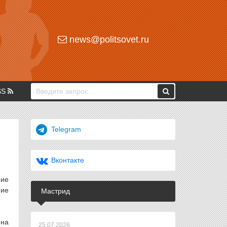
news@politsovet.ru
SS
Telegram
Вконтакте
ние
ние
Мастрид
 на
25.07.2026