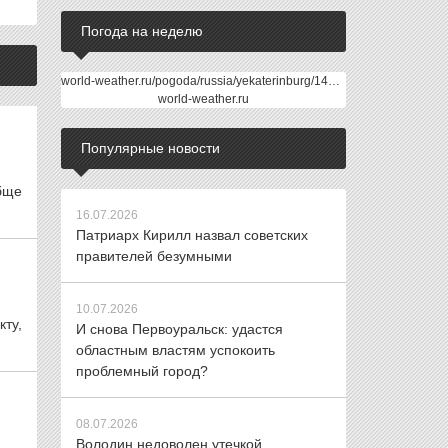
Погода на неделю
world-weather.ru/pogoda/russia/yekaterinburg/14days/
world-weather.ru
Популярные новости
бще
16.07.2026
Патриарх Кирилл назвал советских
правителей безумными
10.07.2026
кту,
И снова Первоуральск: удастся
областным властям успокоить
проблемный город?
08.07.2026
Володин недоволен утечкой