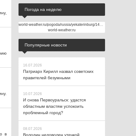
Погода на неделю
ну,
world-weather.ru/pogoda/russia/yekaterinburg/14days/
world-weather.ru
Популярные новости
рию
16.07.2026
Патриарх Кирилл назвал советских
правителей безумными
ну.
10.07.2026
И снова Первоуральск: удастся
областным властям успокоить
проблемный город?
08.07.2026
о в
Володин недоволен утечкой