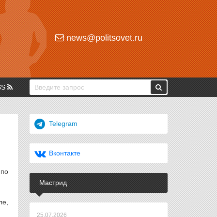
news@politsovet.ru
SS
Telegram
Вконтакте
 по
Мастрид
ле,
25.07.2026