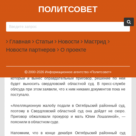
ПОЛИТСОВЕТ
12.01.2015, 14:27
ЖАЛОБА НА ОПРАВДАТЕЛЬНЫЙ ПРИГОВОР
ЛОШАГИНУ ПОСТУПИЛА В СУД
Главная
Статьи
Новости
Мастрид
В Октябрьский суд Екатеринбурга поступила апелляционная
Новости партнеров
О проекте
жалоба на оправдательный приговор фотографу Дмитрию
Лошагину, обвинявшемуся в убийстве своей жены-фотомодели.
Рассматривать жалобу будут не раньше февраля.
2000-
2026
Информационное агентство «Политсовет»
Несмотря на то, что жалоба была подана в районный суд,
который и вынес оправдательный приговор, решение по ней
будет выносить свердловский областной суд. В пресс-службе
облсуда при этом заявили, что к ним никаких документов пока не
поступало.
«Апелляционную жалобу подали в Октябрьский районный суд,
поэтому в Свердловский областной суд она дойдет не скоро.
Приговор обжаловали прокурор и мать Юлии Лошагиной», —
пояснили в областном суде.
Напомним, что в конце декабря Октябрьский районный суд