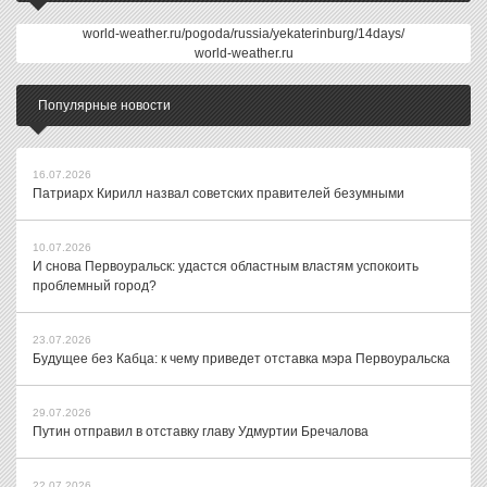
world-weather.ru/pogoda/russia/yekaterinburg/14days/
world-weather.ru
Популярные новости
16.07.2026
Патриарх Кирилл назвал советских правителей безумными
10.07.2026
И снова Первоуральск: удастся областным властям успокоить
проблемный город?
23.07.2026
Будущее без Кабца: к чему приведет отставка мэра Первоуральска
29.07.2026
Путин отправил в отставку главу Удмуртии Бречалова
22.07.2026