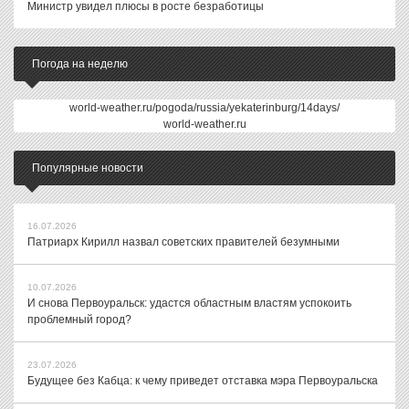
Министр увидел плюсы в росте безработицы
Погода на неделю
world-weather.ru/pogoda/russia/yekaterinburg/14days/
world-weather.ru
Популярные новости
16.07.2026
Патриарх Кирилл назвал советских правителей безумными
10.07.2026
И снова Первоуральск: удастся областным властям успокоить
проблемный город?
23.07.2026
Будущее без Кабца: к чему приведет отставка мэра Первоуральска