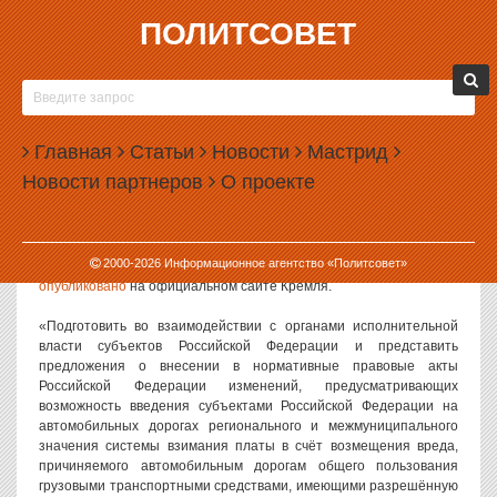
ПОЛИТСОВЕТ
17.11.2014, 12:27
ПУТИН ПОРУЧИЛ ВЗИМАТЬ ПЛАТУ С
ТЯЖЕЛЫХ ГРУЗОВИКОВ
Главная
Статьи
Новости
Мастрид
Правительство РФ и губернаторы регионов должны будут
Новости партнеров
О проекте
разработать систему взимания платы с тяжелых грузовиков за
проезд по региональным и межмуниципальным автотрассам.
Такое поручение дал президент Владимир Путин.
2000-
2026
Информационное агентство «Политсовет»
Поручение, данное по итогам заседания президиума Госсовета,
опубликовано
на официальном сайте Кремля.
«Подготовить во взаимодействии с органами исполнительной
власти субъектов Российской Федерации и представить
предложения о внесении в нормативные правовые акты
Российской Федерации изменений, предусматривающих
возможность введения субъектами Российской Федерации на
автомобильных дорогах регионального и межмуниципального
значения системы взимания платы в счёт возмещения вреда,
причиняемого автомобильным дорогам общего пользования
грузовыми транспортными средствами, имеющими разрешённую