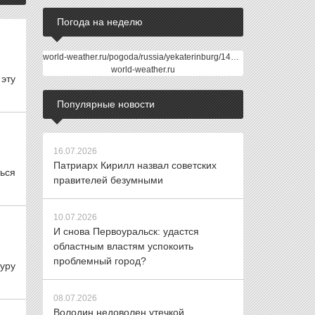
Погода на неделю
world-weather.ru/pogoda/russia/yekaterinburg/14days/
world-weather.ru
эту
Популярные новости
16.07.2026
Патриарх Кирилл назвал советских
ься
правителей безумными
10.07.2026
И снова Первоуральск: удастся
областным властям успокоить
проблемный город?
уру
08.07.2026
Володин недоволен утечкой