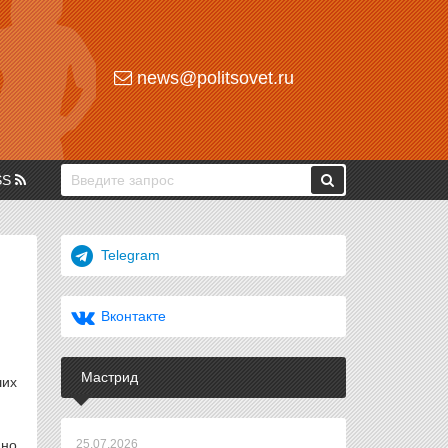
news@politsovet.ru
SS
Telegram
Вконтакте
Мастрид
ших
ано
25.07.2026