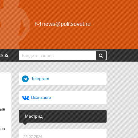
news@politsovet.ru
SS
Telegram
Вконтакте
ные
Мастрид
ина
25.07.2026