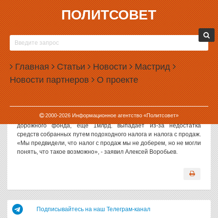
ПОЛИТСОВЕТ
12.11.2003, 15:50
БЮДЖЕТ ОБЛАСТИ В 4 КВАРТАЛЕ 2003
ПРОВАЛЕН
Главная
Статьи
Новости
Мастрид
«Правительству Свердловской области в 4 квартале 2003 года
Новости партнеров
О проекте
необходимо собрать 7 млрд. рублей, набирается всего 4.2 млрд.,
из которых 400 млн. поступают в областной бюджет из
федерального», - сообщил председатель свердловского
областного правительства Алексей Воробьев. По его словам, 2
2000-
2026
Информационное агентство «Политсовет»
млрд. выпадают из-за недостачи средств поступивших из
дорожного фонда, еще 1млрд. выпадает из-за недостатка
средств собранных путем подоходного налога и налога с продаж.
«Мы предвидели, что налог с продаж мы не доберем, но не могли
понять, что такое возможно», - заявил Алексей Воробьев.
Подписывайтесь на наш Телеграм-канал