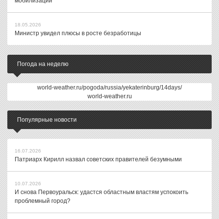
мобилизации
18.05.2026
Министр увидел плюсы в росте безработицы
Погода на неделю
world-weather.ru/pogoda/russia/yekaterinburg/14days/
world-weather.ru
Популярные новости
16.07.2026
Патриарх Кирилл назвал советских правителей безумными
10.07.2026
И снова Первоуральск: удастся областным властям успокоить
проблемный город?