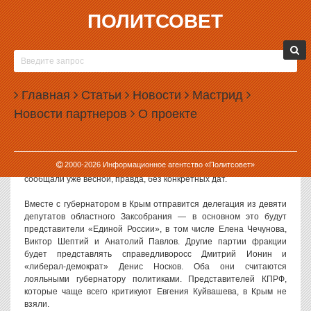
ПОЛИТСОВЕТ
14.07.2014, 15:38
КУЙВАШЕВ УЕДЕТ В КРЫМ В КОМПАНИИ
ДЕПУТАТОВ
Главная
Статьи
Новости
Мастрид
Свердловский губернатор Евгений Куйвашев уже на этой неделе
Новости партнеров
О проекте
отправится в давно обещанную поездку в Крым. Компанию ему
составят областные депутаты.
Визит Куйвашева в Крым начнется в среду, 16 июля и продлится
2000-
2026
Информационное агентство «Политсовет»
несколько дней. Поездка была анонсирована заранее: о ней
сообщали уже весной, правда, без конкретных дат.
Вместе с губернатором в Крым отправится делегация из девяти
депутатов областного Заксобрания — в основном это будут
представители «Единой России», в том числе Елена Чечунова,
Виктор Шептий и Анатолий Павлов. Другие партии фракции
будет представлять справедливоросс Дмитрий Ионин и
«либерал-демократ» Денис Носков. Оба они считаются
лояльными губернатору политиками. Представителей КПРФ,
которые чаще всего критикуют Евгения Куйвашева, в Крым не
взяли.