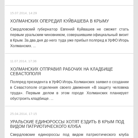
15.07.2014, 14:29
ХОЛМАНСКИХ ОПЕРЕДИЛ КУЙВАШЕВА В КРЫМУ
Свердловский губернатор Евгений Куйвашев не сможет стать
первым уральским чиновником, совершившим официальный визит
в Крым. За два дня до него туда уже прибыл полпред в УрФО Игорь
Холманских. ...
11.07.2014, 17:36
ХОЛМАНСКИХ ОТПРАВИЛ РАБОЧИХ НА КЛАДБИЩЕ
СЕВАСТОПОЛЯ
Полпред президента в УрФО Игорь Холманских заявил о создании
в Севастополе отделения своего движения «В защиту человека
труда». Первым делом в этом городе Холманских планирует
обустроить кладбище. ...
25.04.2014, 17:15
УРАЛЬСКИЕ ЕДИНОРОССЫ ХОТЯТ ЕЗДИТЬ В КРЫМ ПОД
ВИДОМ ПАТРИОТИЧЕСКОГО КЛУБА
Свердловские единороссы под видом патриотического клуба