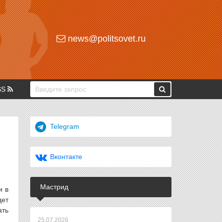
news@politsovet.ru
SS
Telegram
Вконтакте
Мастрид
и в
дет
ать
25.07.2026