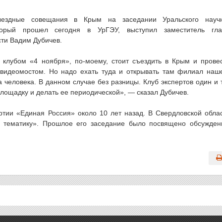
ыездные совещания в Крым на заседании Уральского науч
который прошел сегодня в УрГЭУ, выступил заместитель гл
ти Вадим Дубичев.
 клубом «4 ноября», по-моему, стоит съездить в Крым и прове
 видеомостом. Но надо ехать туда и открывать там филиал наш
а человека. В данном случае без разницы. Клуб экспертов один и 
лощадку и делать ее периодической», — сказал Дубичев.
ртии «Единая Россия» около 10 лет назад. В Свердловской обла
ую тематику». Прошлое его заседание было посвящено обсужде