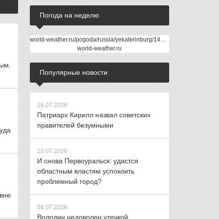
Погода на неделю
world-weather.ru/pogoda/russia/yekaterinburg/14days/
world-weather.ru
ым.
Популярные новости
16.07.2026
Патриарх Кирилл назвал советских
правителей безумными
уда
10.07.2026
И снова Первоуральск: удастся
областным властям успокоить
проблемный город?
вне
08.07.2026
Володин недоволен утечкой