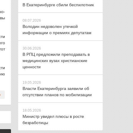
В Екатеринбурге сбили беспилотник
но-
авы
08.07.2026
Володин недоволен утечкой
информации о премиях депутатам
сти
его
30.06.2026
тот
В РПЦ предложили преподавать в
медицинских вузах христианские
ценности
сти
нию
19.05.2026
Власти Екатеринбурга заявили об
отсутствии планов по мобилизации
18.05.2026
Министр увидел плюсы в росте
безработицы