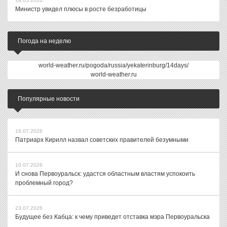
18.05.2026
Министр увидел плюсы в росте безработицы
Погода на неделю
world-weather.ru/pogoda/russia/yekaterinburg/14days/
world-weather.ru
Популярные новости
16.07.2026
Патриарх Кирилл назвал советских правителей безумными
10.07.2026
И снова Первоуральск: удастся областным властям успокоить
проблемный город?
23.07.2026
Будущее без Кабца: к чему приведет отставка мэра Первоуральска