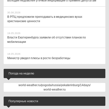
Володин недоволен утечкой информации о премиях депутатам
30.06.2026
В РПЦ предложили преподавать в медицинских вузах
христианские ценности
19.05.2026
Власти Екатеринбурга заявили об отсутствии планов по
мобилизации
18.05.2026
Министр увидел плюсы в росте безработицы
Погода на неделю
world-weather.ru/pogoda/russia/yekaterinburg/14days/
world-weather.ru
Популярные новости