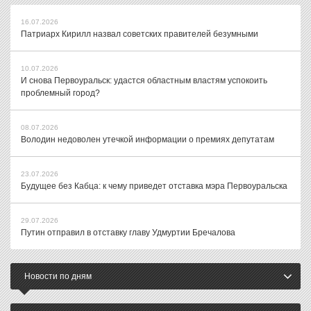
16.07.2026
Патриарх Кирилл назвал советских правителей безумными
10.07.2026
И снова Первоуральск: удастся областным властям успокоить
проблемный город?
08.07.2026
Володин недоволен утечкой информации о премиях депутатам
23.07.2026
Будущее без Кабца: к чему приведет отставка мэра Первоуральска
29.07.2026
Путин отправил в отставку главу Удмуртии Бречалова
Новости по дням