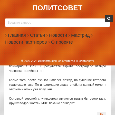
ПОЛИТСОВЕТ
15.10.2012, 16:56
В ЕКАТЕРИНБУРГЕ ПРОИЗОШЕЛ ВЗРЫВ В
ЖИЛОМ ДОМЕ
Главная
Статьи
Новости
Мастрид
Сегодня днем в Екатеринбурге произошел взрыв в
Новости партнеров
О проекте
девятиэтажном жилом доме. По предварительной версии,
взорвался бытовой газ.
Как сообщает пресс-служба свердловского управления МЧС,
2000-
2026
Информационное агентство «Политсовет»
взрыв произошел на втором этаже дома по адресу Онежская, 12
примерно в 15:30. В результате взрыва пострадало четыре
человека, погибших нет.
Кроме того, после взрыва начался пожар, на тушение которого
ушло около часа. По информации спасателей, на данный момент
открытый огонь уже потушен.
Основной версией случившегося является взрыв бытового газа.
Других подробностей МЧС пока не приводит.