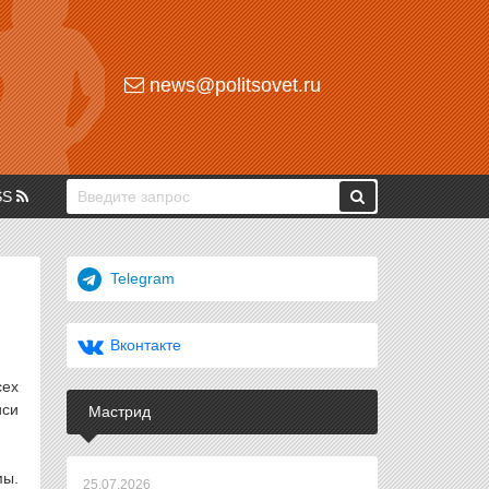
news@politsovet.ru
SS
Telegram
Вконтакте
сех
иси
Мастрид
мы.
25.07.2026