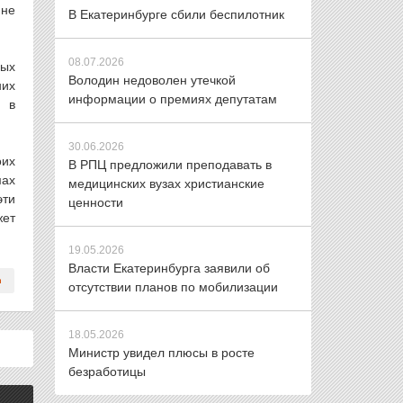
 не
В Екатеринбурге сбили беспилотник
08.07.2026
рых
Володин недоволен утечкой
них
информации о премиях депутатам
й в
30.06.2026
оих
В РПЦ предложили преподавать в
мах
медицинских вузах христианские
эти
ценности
жет
19.05.2026
Власти Екатеринбурга заявили об
отсутствии планов по мобилизации
18.05.2026
Министр увидел плюсы в росте
безработицы