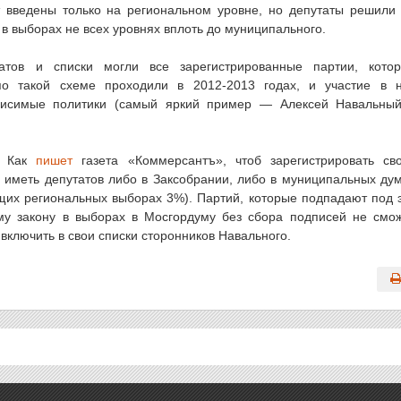
т введены только на региональном уровне, но депутаты решили
 в выборах не всех уровнях вплоть до муниципального.
атов и списки могли все зарегистрированные партии, кото
по такой схеме проходили в 2012-2013 годах, и участие в 
ависимые политики (самый яркий пример — Алексей Навальны
. Как
пишет
газета «Коммерсантъ», чтоб зарегистрировать св
 иметь депутатов либо в Заксобрании, либо в муниципальных ду
щих региональных выборах 3%). Партий, которые подпадают под 
ому закону в выборах в Мосгордуму без сбора подписей не смо
ключить в свои списки сторонников Навального.