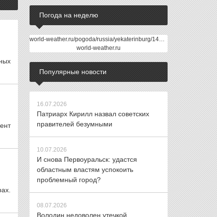
Погода на неделю
world-weather.ru/pogoda/russia/yekaterinburg/14days/
world-weather.ru
ьных
Популярные новости
16.07.2026
Патриарх Кирилл назвал советских
правителей безумными
ент
10.07.2026
И снова Первоуральск: удастся
областным властям успокоить
проблемный город?
ах.
08.07.2026
Володин недоволен утечкой