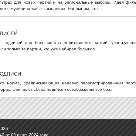
льтрах для новых партий и на региональные выборы. Идея филь
тие в муниципальных кампаниях. Напомним, что...
ДПИСЕЙ
р подписей для большинства политических партий, участвующи
си только те партии, кто уже набирал большое...
ПОДПИСИ
ься норма, предписывающая недавно зарегистрированным парт
орах. Сейчас от сбора подписей освобождены все без...
2026
0 от 09 июля 2024 года.