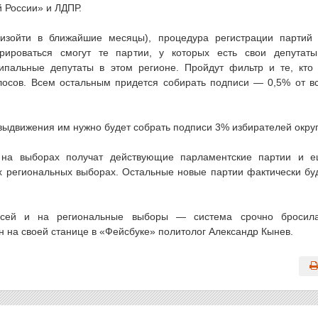
 России» и ЛДПР.
оизойти в ближайшие месяцы), процедура регистрации партий
трироваться смогут те партии, у которых есть свои депутат
ипальные депутаты в этом регионе. Пройдут фильтр и те, кто
осов. Всем остальным придется собирать подписи — 0,5% от в
ыдвижения им нужно будет собрать подписи 3% избирателей округ
 на выборах получат действующие парламентские партии и 
х региональных выборах. Остальные новые партии фактически бу
исей и на региональные выборы — система срочно бросил
н на своей станице в «Фейсбуке» политолог Александр Кынев.