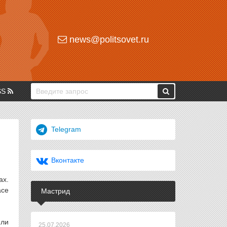
news@politsovet.ru
SS
Telegram
Вконтакте
ах.
асе
Мастрид
или
25.07.2026