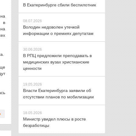
В Екатеринбурге сбили беспилотник
 на
08.07.2026
ы в
Володин недоволен утечкой
 на
информации о премиях депутатам
сех
30.06.2026
а.
В РПЦ предложили преподавать в
медицинских вузах христианские
еще
ценности
дут
19.05.2026
Власти Екатеринбурга заявили об
ась
отсутствии планов по мобилизации
18.05.2026
Министр увидел плюсы в росте
безработицы