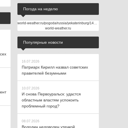
Погода на неделю
world-weather.ru/pogoda/russia/yekaterinburg/14days/
world-weather.ru
Популярные новости
сех
16.07.2026
Патриарх Кирилл назвал советских
правителей безумными
10.07.2026
ент
И снова Первоуральск: удастся
областным властям успокоить
проблемный город?
08.07.2026
Володин недоволен утечкой