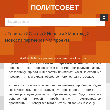
ПОЛИТСОВЕТ
17.04.2014, 15:47
ДЕПУТАТЫ ХОТЯТ ДАТЬ ЧОПАМ
ПОЛИЦЕЙСКИЕ ФУНКЦИИ
Главная
Статьи
Новости
Мастрид
В Госдуму внесен законопроект, который позволит привлекать
Новости партнеров
О проекте
частных охранников к охране общественного порядка. В том
числе ЧОПовцы смогут работать во время массовых
мероприятий.
2000-
2026
Информационное агентство «Политсовет»
Законопроект в нижнюю палату парламента внес депутат Андрей
Луговой, который сам связан с охранным бизнесом. Луговой
предлагает внести поправки в закон о местном самоуправлении,
позволив муниципальным властям привлекать частные охранные
предприятия для охраны общественного порядка в городах.
«Принятие поправок позволит восполнить пробел и будет
способствовать поддержанию установленного порядка на
территории муниципального образования, что будет являться
действенной мерой профилактики противоправных
проявлений», — говорится в пояснительной записке к закону.