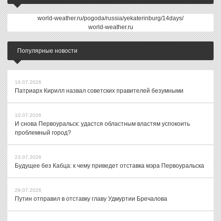
world-weather.ru/pogoda/russia/yekaterinburg/14days/
world-weather.ru
Популярные новости
16.07.2026
Патриарх Кирилл назвал советских правителей безумными
10.07.2026
И снова Первоуральск: удастся областным властям успокоить
проблемный город?
23.07.2026
Будущее без Кабца: к чему приведет отставка мэра Первоуральска
29.07.2026
Путин отправил в отставку главу Удмуртии Бречалова