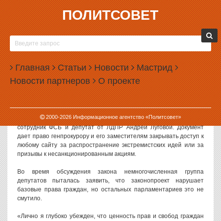
ПОЛИТСОВЕТ
18.12.2013, 09:27
ГОСДУМА ОДОБРИЛА ЗАКОН О БЛОКИРОВКЕ
САЙТОВ
Главная
Статьи
Новости
Мастрид
Государственная дума в первом чтении приняла закон о
Новости партнеров
О проекте
внесудебной блокировке интернет-ресурсов за призывы к
массовым беспорядкам. По мнению депутатов, государству надо
дать возможность нарушать право человека на информацию.
2000-
2026
Информационное агентство «Политсовет»
Законопроект о блокировке сайтов внес в Госдуму бывший
сотрудник ФСБ и депутат от ЛДПР Андрей Луговой. Документ
дает право генпрокурору и его заместителям закрывать доступ к
любому сайту за распространение экстремистских идей или за
призывы к несанкционированным акциям.
Во время обсуждения закона немногочисленная группа
депутатов пыталась заявить, что законопроект нарушает
базовые права граждан, но остальных парламентариев это не
смутило.
«Лично я глубоко убежден, что ценность прав и свобод граждан