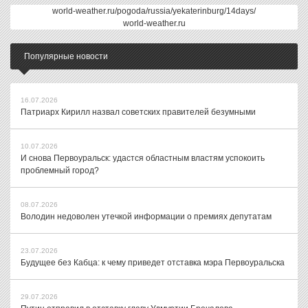
world-weather.ru/pogoda/russia/yekaterinburg/14days/
world-weather.ru
Популярные новости
16.07.2026
Патриарх Кирилл назвал советских правителей безумными
10.07.2026
И снова Первоуральск: удастся областным властям успокоить
проблемный город?
08.07.2026
Володин недоволен утечкой информации о премиях депутатам
23.07.2026
Будущее без Кабца: к чему приведет отставка мэра Первоуральска
29.07.2026