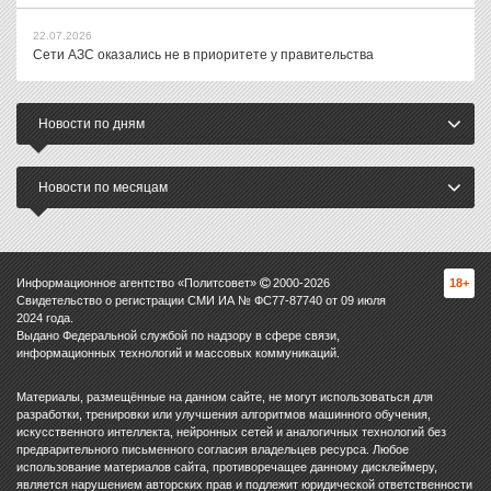
22.07.2026
Сети АЗС оказались не в приоритете у правительства
Новости по дням
Новости по месяцам
Информационное агентство «Политсовет»
2000-
2026
18+
Свидетельство о регистрации СМИ ИА № ФС77-87740 от 09 июля
2024 года.
Выдано Федеральной службой по надзору в сфере связи,
информационных технологий и массовых коммуникаций.
Материалы, размещённые на данном сайте, не могут использоваться для
разработки, тренировки или улучшения алгоритмов машинного обучения,
искусственного интеллекта, нейронных сетей и аналогичных технологий без
предварительного письменного согласия владельцев ресурса. Любое
использование материалов сайта, противоречащее данному дисклеймеру,
является нарушением авторских прав и подлежит юридической ответственности