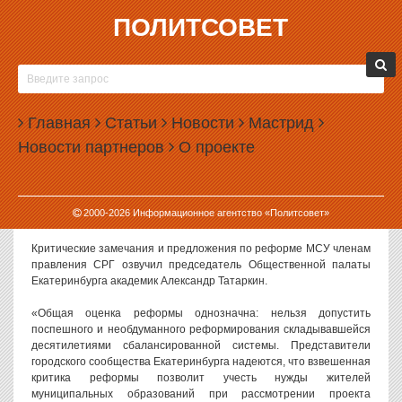
ПОЛИТСОВЕТ
14.03.2014, 17:38
ЕКАТЕРИНБУРГ ОЗВУЧИЛ КРИТИКУ
МУНИЦИПАЛЬНОЙ РЕФОРМЫ НА
Главная
ФЕДЕРАЛЬНОМ УРОВНЕ
Статьи
Новости
Мастрид
Новости партнеров
О проекте
Позиция Екатеринбурга по готовящейся муниципальной
реформе была озвучена на общероссийском уровне — на
заседании правления Союза российских городов. Как уже не раз
сообщалось, представители уральской столицы призывают не
2000-
2026
Информационное агентство «Политсовет»
торопиться с реформой.
Критические замечания и предложения по реформе МСУ членам
правления СРГ озвучил председатель Общественной палаты
Екатеринбурга академик Александр Татаркин.
«Общая оценка реформы однозначна: нельзя допустить
поспешного и необдуманного реформирования складывавшейся
десятилетиями сбалансированной системы. Представители
городского сообщества Екатеринбурга надеются, что взвешенная
критика реформы позволит учесть нужды жителей
муниципальных образований при рассмотрении проекта