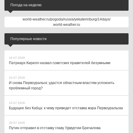
Погода на неделю
world-weather.ru/pogoda/russia/yekaterinburg/14days/
world-weather.ru
Популярные новости
16.07.2026
Патриарх Кирилл назвал советских правителей безумными
10.07.2026
И снова Первоуральск: удастся областным властям успокоить
проблемный город?
23.07.2026
Будущее без Кабца: к чему приведет отставка мэра Первоуральска
29.07.2026
Путин отправил в отставку главу Удмуртии Бречалова