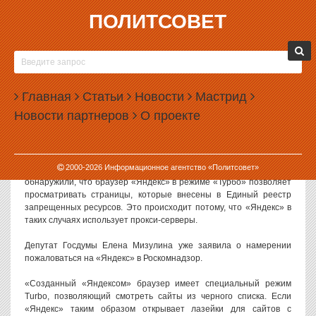
ПОЛИТСОВЕТ
24.02.2014, 13:51
МИЗУЛИНА РЕШИЛА БОРОТЬСЯ С
«ЯНДЕКСОМ»
Главная
Статьи
Новости
Мастрид
Депутат госдумы Елена Мизулина выбрала новую цель для
Новости партнеров
О проекте
атаки. На этот раз гнев депутата вызвал браузер «Яндекс»,
который, по ее словам, позволяет просматривать запрещенные
интернет-сайты.
2000-
2026
Информационное агентство «Политсовет»
Как пишет газета «Известия», борцы за чистоту Интернета
обнаружили, что браузер «Яндекс» в режиме «Турбо» позволяет
просматривать страницы, которые внесены в Единый реестр
запрещенных ресурсов. Это происходит потому, что «Яндекс» в
таких случаях использует прокси-серверы.
Депутат Госдумы Елена Мизулина уже заявила о намерении
пожаловаться на «Яндекс» в Роскомнадзор.
«Созданный «Яндексом» браузер имеет специальный режим
Turbo, позволяющий смотреть сайты из черного списка. Если
«Яндекс» таким образом открывает лазейки для сайтов с