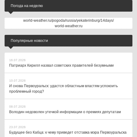
Погода на неделю
world-weather.ru/pogoda/russia/yekaterinburg/14days/
world-weather.ru
Популярные новости
16.07.2026
Патриарх Кирилл назвал советских правителей безумными
10.07.2026
И снова Первоуральск: удастся областным властям успокоить
проблемный город?
08.07.2026
Володин недоволен утечкой информации о премиях депутатам
23.07.2026
Будущее без Кабца: к чему приведет отставка мэра Первоуральска