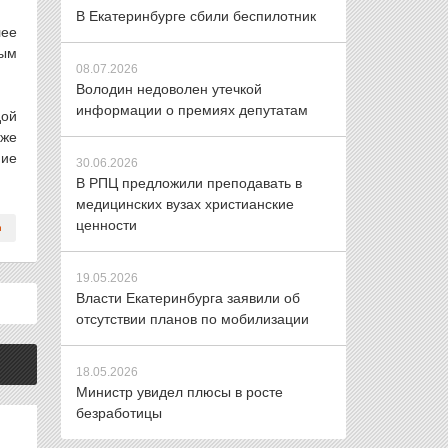
В Екатеринбурге сбили беспилотник
лее
ным
08.07.2026
Володин недоволен утечкой
информации о премиях депутатам
дой
аже
ние
30.06.2026
В РПЦ предложили преподавать в
медицинских вузах христианские
ценности
19.05.2026
Власти Екатеринбурга заявили об
отсутствии планов по мобилизации
18.05.2026
Министр увидел плюсы в росте
безработицы