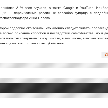
пришёлся 21% всех случаев, а также Google и YouTube. Наибо
ации — перечисление различных способов суицида с подроб
Роспотребнадзора Анна Попова.
оторой подробно объяснили, что именно следует считать пропаган
не только описание способов и последствий самоубийства, но и д
я попытки совершить самоубийство, в том числе, включая описа
 имеющими опыт попытки самоубийства».