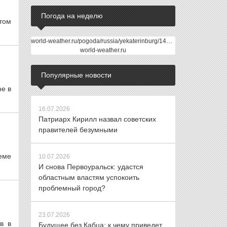
Погода на неделю
том
world-weather.ru/pogoda/russia/yekaterinburg/14days/
world-weather.ru
Популярные новости
e в
16.07.2026
Патриарх Кирилл назвал советских
правителей безумными
еме
10.07.2026
И снова Первоуральск: удастся
областным властям успокоить
проблемный город?
23.07.2026
в в
Будущее без Кабца: к чему приведет