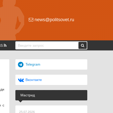
news@politsovet.ru
SS
Telegram
Вконтакте
еди
Мастрид
е с
25.07.2026