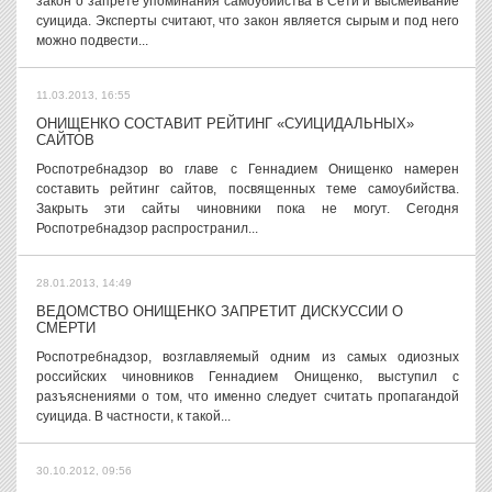
закон о запрете упоминания самоубийства в Сети и высмеивание
суицида. Эксперты считают, что закон является сырым и под него
можно подвести...
11.03.2013, 16:55
ОНИЩЕНКО СОСТАВИТ РЕЙТИНГ «СУИЦИДАЛЬНЫХ»
САЙТОВ
Роспотребнадзор во главе с Геннадием Онищенко намерен
составить рейтинг сайтов, посвященных теме самоубийства.
Закрыть эти сайты чиновники пока не могут. Сегодня
Роспотребнадзор распространил...
28.01.2013, 14:49
ВЕДОМСТВО ОНИЩЕНКО ЗАПРЕТИТ ДИСКУССИИ О
СМЕРТИ
Роспотребнадзор, возглавляемый одним из самых одиозных
российских чиновников Геннадием Онищенко, выступил с
разъяснениями о том, что именно следует считать пропагандой
суицида. В частности, к такой...
30.10.2012, 09:56