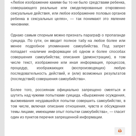
«Любое изображение какими бы то ни было средствами ребенка,
совершающего реальные или смоделированные откровенно
сексуальные действия, или любое изображение половых органов
ребенка в сексуальных целях», — так понимают это явление
чиновники.
Однако самым спорным можно признать параграф о пропаганде
суицида. По сути, он вводит полное табу на любое более или
менее подробное упоминание самоубийства. Под запрет
попадает «наличие информации об одном и более способах
совершения самоубийства; описания (демонстрации), в том
числе текст, изображение или иная информация, процессов,
процедур, изображающих (воспроизводящих) любую
последовательность действий, и (или) возможных результатов
(последствий) совершения самоубийства».
Более того, россиянам официально запрещено смеяться и
шутить над чужими попытками суицида. «Выражение осуждения,
высмеивания неудавшейся попытки совершить самоубийство, в
том числе, включая описание отношения, чувств и обсуждения
темы лицами, имеющими опыт попытки самоубийства», — гласит
один из пунктов перечня запрещенной информации.