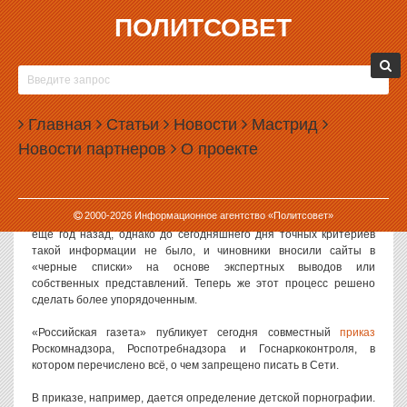
ПОЛИТСОВЕТ
21.11.2013, 09:26
РОССИЯНАМ ЗАПРЕТИЛИ ШУТИТЬ О
САМОУБИЙСТВАХ
Главная
Статьи
Новости
Мастрид
Роскомнадзор опубликовал критерии информации, запрещенной
Новости партнеров
О проекте
к распространению в Интернете. Под запретом оказалась не
только детская порнография и рецепты изготовления
наркотиков, но и даже высмеивание суицида.
2000-
2026
Информационное агентство «Политсовет»
Закон о запрещенной в Интернете информации вступил в силу
еще год назад, однако до сегодняшнего дня точных критериев
такой информации не было, и чиновники вносили сайты в
«черные списки» на основе экспертных выводов или
собственных представлений. Теперь же этот процесс решено
сделать более упорядоченным.
«Российская газета» публикует сегодня совместный
приказ
Роскомнадзора, Роспотребнадзора и Госнаркоконтроля, в
котором перечислено всё, о чем запрещено писать в Сети.
В приказе, например, дается определение детской порнографии.