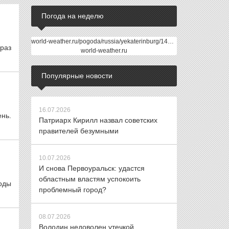
Погода на неделю
world-weather.ru/pogoda/russia/yekaterinburg/14days/
раз
world-weather.ru
Популярные новости
16.07.2026
нь.
Патриарх Кирилл назвал советских
правителей безумными
10.07.2026
И снова Первоуральск: удастся
областным властям успокоить
оды
проблемный город?
08.07.2026
Володин недоволен утечкой