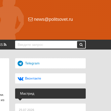
news@politsovet.ru
SS
Telegram
Вконтакте
Мастрид
ии.
 из
25.07.2026