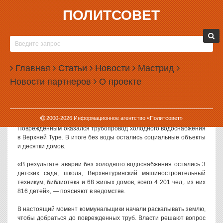
ПОЛИТСОВЕТ
25.02.2014, 14:51
ТЫСЯЧИ ЖИТЕЛЕЙ ВЕРХНЕЙ ТУРЫ
ОСТАЛИСЬ БЕЗ ВОДЫ
Главная
Статьи
Новости
Мастрид
В очередном городе Свердловской области произошла авария,
Новости партнеров
О проекте
оставившая без воды тысячи человек. На этот раз холодная вода
исчезла в Верхней Туре.
Как рассказывают в ГУ МЧС по Свердловской области,
2000-
2026
Информационное агентство «Политсовет»
сообщение об аварии поступило утром 25 февраля.
Поврежденным оказался трубопровод холодного водоснабжения
в Верхней Туре. В итоге без воды остались социальные объекты
и десятки домов.
«В результате аварии без холодного водоснабжения остались 3
детских сада, школа, Верхнетуринский машиностроительный
техникум, библиотека и 68 жилых домов, всего 4 201 чел,. из них
816 детей», — поясняют в ведомстве.
В настоящий момент коммунальщики начали раскапывать землю,
чтобы добраться до поврежденных труб. Власти решают вопрос