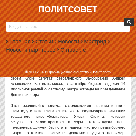
ПОЛИТСОВЕТ
05.12.2013, 18:14
ПРАЗДНИЧНЫЙ ПИАР СИЛИНА ОБОШЕЛСЯ
БЮДЖЕТУ В 16 МИЛЛИОНОВ
Главная
Статьи
Новости
Мастрид
Празднование Дня пенсионера, который, по сути, был
Новости партнеров
О проекте
предвыборным пиар-проектом единоросса Якова Силина,
обошелся региональному бюджету в 16 миллионов рублей.
Деньги на это были взяты из Резервного фонда правительства.
2000-
2026
Информационное агентство «Политсовет»
Отчет о расходовании средств Резервного фонда
опубликовал
в
своем блоге депутат свердловского Заксобрания Андрей
Альшевских. Как выяснилось, в сентябре бюджет выделил 16
миллионов рублей областному Театру эстрады на празднование
Дня пенсионера.
Этот праздник был придуман свердловскими властями только в
этом году и использовался как часть предвыборной кампании
тогдашнего вице-губернатора Якова Силина, который
безуспешно баллотировался в мэры Екатеринбурга. День
пенсионера должен был стать главной частью предвыборного
пиара, но в итоге закончился довольно неудачно: например,