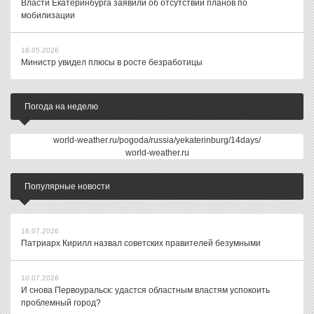
Власти Екатеринбурга заявили об отсутствии планов по
мобилизации
18.05.2026
Министр увидел плюсы в росте безработицы
Погода на неделю
world-weather.ru/pogoda/russia/yekaterinburg/14days/
world-weather.ru
Популярные новости
16.07.2026
Патриарх Кирилл назвал советских правителей безумными
10.07.2026
И снова Первоуральск: удастся областным властям успокоить
проблемный город?