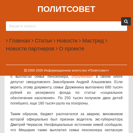
ПОЛИТСОВЕТ
20.08.2012, 13:36
ЗА ДТП МИШАРИНА РАСПЛАТИЛСЯ
ОБЛАСТНОЙ БЮДЖЕТ
Главная
Статьи
Новости
Мастрид
Бюджет Свердловской области выплатил 680 тысяч рублей семье
Новости партнеров
О проекте
пенсионера Юрия Дружинина, погибшего в ДТП с участием экс-
губернатора Александра Мишарина. Эти деньги были взяты из
резервного фонда областного правительства.
2000-
2026
Информационное агентство «Политсовет»
Письмо председателя правительства, в котором рассказывается
о выплатах семье пенсионера,
опубликовал
в своем блоге
депутат свердловского Заксобрания Андрей Альшевских. Если
верить этому документу, семье Дружинина выплачено 680 тысяч
рублей из резервного фонда по статье «социальное
обеспечение населения». По 250 тысяч получили двое детей
погибшего, еще 180 тысяч ушло на похороны.
Таким образом, бюджет расплатился за аварию, виновником
которой официально был признан водитель экс-губернатора
Дмитрий Черкасов. Неофициальные источники зимой сообщали,
что Мишарин также выплатил семье пенсионера негласную