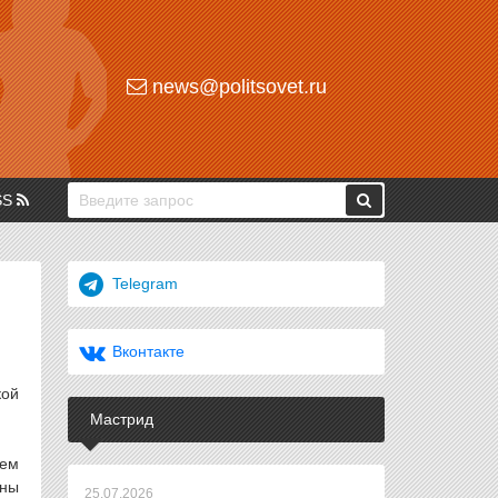
news@politsovet.ru
SS
Telegram
Вконтакте
кой
Мастрид
ием
ены
25.07.2026