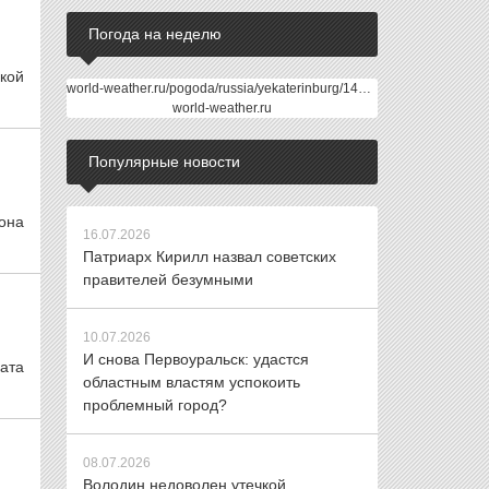
Погода на неделю
кой
world-weather.ru/pogoda/russia/yekaterinburg/14days/
world-weather.ru
Популярные новости
она
16.07.2026
Патриарх Кирилл назвал советских
правителей безумными
10.07.2026
И снова Первоуральск: удастся
дата
областным властям успокоить
проблемный город?
08.07.2026
Володин недоволен утечкой