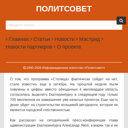
ПОЛИТСОВЕТ
05.11.2013, 16:24
СВОРАЧИВАНИЕ ПРОГРАММЫ «СТОЛИЦА»
ОЗАДАЧИЛО АДМИНИСТРАЦИЮ
Главная
ЕКАТЕРИНБУРГА
Статьи
Новости
Мастрид
Новости партнеров
О проекте
Власти Екатеринбурга не могут понять, почему руководство
Свердловской области решило свернуть свою широко
разрекламированную программу «Столица». По словам главы
администрации города Александра Якоба, для этого нет никаких
2000-
2026
Информационное агентство «Политсовет»
объективных причин.
О том, что программа «Столица» фактически сойдет на нет,
стало известно еще в октябре. На прошлой неделе были
озвучены и цифры: вместо обещанных 4 миллиардов область
согласилась выделить Екатеринбургу в следующем году только
700 миллионов на завершение уже начатых проектов. Еще часть
денег уйдет на строительство кольцевой автодороги, которая не
является городской собственностью.
Как рассказал на сегодняшней пресс-конференции глава
администрации Екатеринбурга Александр Якоб, в мэрии так и не