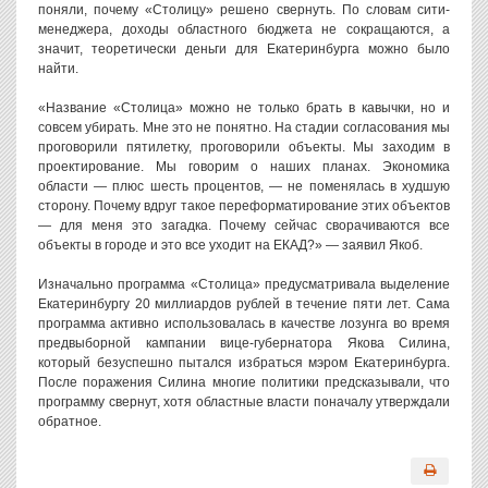
поняли, почему «Столицу» решено свернуть. По словам сити-
менеджера, доходы областного бюджета не сокращаются, а
значит, теоретически деньги для Екатеринбурга можно было
найти.
«Название «Столица» можно не только брать в кавычки, но и
совсем убирать. Мне это не понятно. На стадии согласования мы
проговорили пятилетку, проговорили объекты. Мы заходим в
проектирование. Мы говорим о наших планах. Экономика
области — плюс шесть процентов, — не поменялась в худшую
сторону. Почему вдруг такое переформатирование этих объектов
— для меня это загадка. Почему сейчас сворачиваются все
объекты в городе и это все уходит на ЕКАД?» — заявил Якоб.
Изначально программа «Столица» предусматривала выделение
Екатеринбургу 20 миллиардов рублей в течение пяти лет. Сама
программа активно использовалась в качестве лозунга во время
предвыборной кампании вице-губернатора Якова Силина,
который безуспешно пытался избраться мэром Екатеринбурга.
После поражения Силина многие политики предсказывали, что
программу свернут, хотя областные власти поначалу утверждали
обратное.