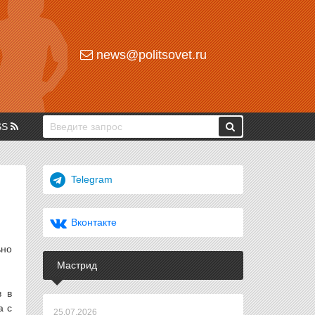
news@politsovet.ru
SS
Telegram
Вконтакте
ьно
Мастрид
в в
а с
25.07.2026