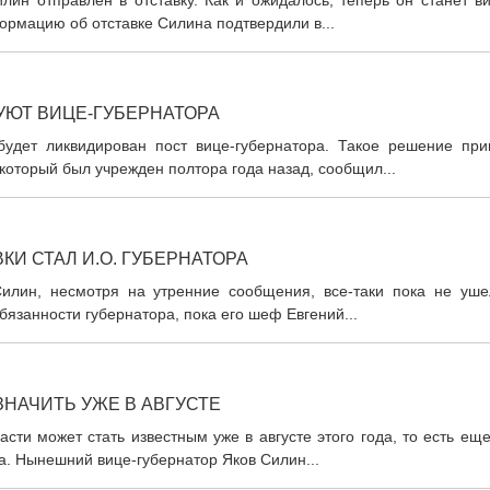
лин отправлен в отставку. Как и ожидалось, теперь он станет в
рмацию об отставке Силина подтвердили в...
УЮТ ВИЦЕ-ГУБЕРНАТОРА
удет ликвидирован пост вице-губернатора. Такое решение при
который был учрежден полтора года назад, сообщил...
КИ СТАЛ И.О. ГУБЕРНАТОРА
Силин, несмотря на утренние сообщения, все-таки пока не уше
бязанности губернатора, пока его шеф Евгений...
ЗНАЧИТЬ УЖЕ В АВГУСТЕ
сти может стать известным уже в августе этого года, то есть ещ
а. Нынешний вице-губернатор Яков Силин...