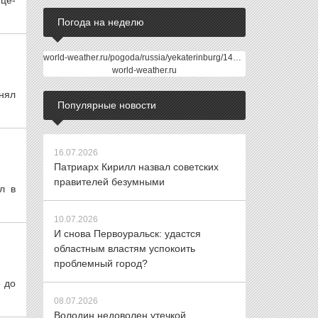
ице-
Погода на неделю
world-weather.ru/pogoda/russia/yekaterinburg/14days/
world-weather.ru
нял
Популярные новости
16.07.2026
Патриарх Кирилл назвал советских
правителей безумными
л в
10.07.2026
И снова Первоуральск: удастся
областным властям успокоить
проблемный город?
е до
08.07.2026
Володин недоволен утечкой