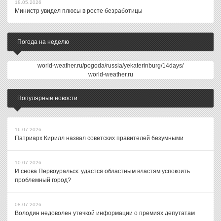
18.05.2026
Министр увидел плюсы в росте безработицы
Погода на неделю
world-weather.ru/pogoda/russia/yekaterinburg/14days/
world-weather.ru
Популярные новости
16.07.2026
Патриарх Кирилл назвал советских правителей безумными
10.07.2026
И снова Первоуральск: удастся областным властям успокоить
проблемный город?
08.07.2026
Володин недоволен утечкой информации о премиях депутатам