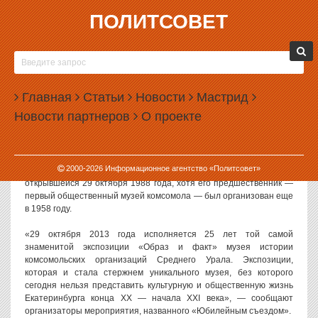
ПОЛИТСОВЕТ
18.10.2013, 14:42
В ЕКАТЕРИНБУРГЕ ОТМЕТЯТ ЮБИЛЕЙ МУЗЕЯ
МОЛОДЕЖИ
Главная
Статьи
Новости
Мастрид
В Екатеринбурге отметят 25-летний юбилей Музея Молодежи,
Новости партнеров
О проекте
который многие называют одним из самых ярких культурных
явлений города последних десятилетий. Сам музей при этом был
ликвидирован несколько лет назад.
2000-
2026
Информационное агентство «Политсовет»
Отсчет своей истории музей ведет с выставки «Образ и факт»,
открывшейся 29 октября 1988 года, хотя его предшественник —
первый общественный музей комсомола — был организован еще
в 1958 году.
«29 октября 2013 года исполняется 25 лет той самой
знаменитой экспозиции «Образ и факт» музея истории
комсомольских организаций Среднего Урала. Экспозиции,
которая и стала стержнем уникального музея, без которого
сегодня нельзя представить культурную и общественную жизнь
Екатеринбурга конца XX — начала XXI века», — сообщают
организаторы мероприятия, названного «Юбилейным съездом».