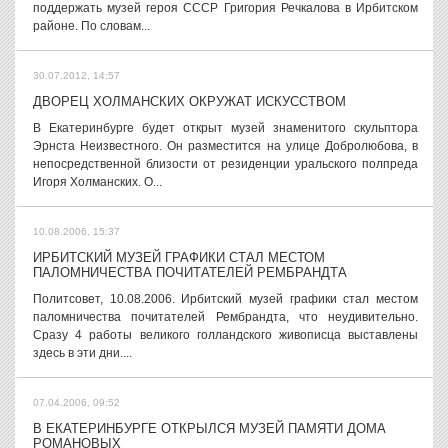
поддержать музей героя СССР Григория Речкалова в Ирбитском
районе. По словам...
30.07.2012, 14:57
ДВОРЕЦ ХОЛМАНСКИХ ОКРУЖАТ ИСКУССТВОМ
В Екатеринбурге будет открыт музей знаменитого скульптора
Эрнста Неизвестного. Он разместится на улице Добролюбова, в
непосредственной близости от резиденции уральского полпреда
Игоря Холманских. О...
10.08.2006, 15:37
ИРБИТСКИЙ МУЗЕЙ ГРАФИКИ СТАЛ МЕСТОМ
ПАЛОМНИЧЕСТВА ПОЧИТАТЕЛЕЙ РЕМБРАНДТА
Политсовет, 10.08.2006. Ирбитский музей графики стал местом
паломничества почитателей Рембрандта, что неудивительно.
Сразу 4 работы великого голландского живописца выставлены
здесь в эти дни....
07.04.2006, 09:52
В ЕКАТЕРИНБУРГЕ ОТКРЫЛСЯ МУЗЕЙ ПАМЯТИ ДОМА
РОМАНОВЫХ