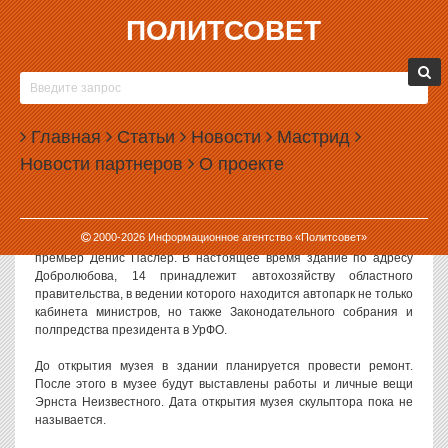
ПОЛИТСОВЕТ
15.11.2012, 11:45
ИЗ ПРАВИТЕЛЬСТВЕННОГО АВТОХОЗЯЙСТВА
СДЕЛАЮТ МУЗЕЙ
Главная
Статьи
Новости
Мастрид
Одно из зданий автохозяйства правительства Свердловской
Новости партнеров
О проекте
области, расположенное по соседству с дворцом уральского
полпреда, будет переоборудовано в музей скульптора Эрнста
Неизвестного. Когда откроется сам музей, пока непонятно.
2000-
2026
Информационное агентство «Политсовет»
Распоряжение о переоборудовании особняка в музей подписал
премьер Денис Паслер. В настоящее время здание по адресу
Добролюбова, 14 принадлежит автохозяйству областного
правительства, в ведении которого находится автопарк не только
кабинета министров, но также Законодательного собрания и
полпредства президента в УрФО.
До открытия музея в здании планируется провести ремонт.
После этого в музее будут выставлены работы и личные вещи
Эрнста Неизвестного. Дата открытия музея скульптора пока не
называется.