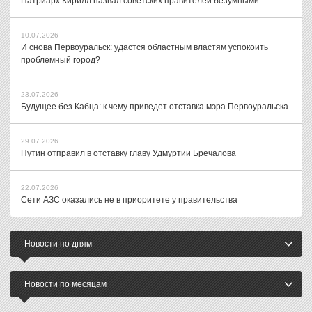
Патриарх Кирилл назвал советских правителей безумными
10.07.2026
И снова Первоуральск: удастся областным властям успокоить
проблемный город?
23.07.2026
Будущее без Кабца: к чему приведет отставка мэра Первоуральска
29.07.2026
Путин отправил в отставку главу Удмуртии Бречалова
22.07.2026
Сети АЗС оказались не в приоритете у правительства
Новости по дням
Новости по месяцам