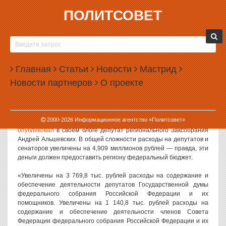
ПОЛИТСОВЕТ
15.10.2013, 13:56
ДЕПУТАТЫ И СЕНАТОРЫ ОБХОДЯТСЯ
БЮДЖЕТУ ВСЁ ДОРОЖЕ
Главная
Статьи
Новости
Мастрид
В бюджете Свердловской области увеличены расходы на
Новости партнеров
О проекте
содержание депутатов Государственной думы и членов Совета
Федерации. На слуг народа планируется дополнительно
потратить почти 5 миллионов рублей.
2000-
2026
Информационное агентство «Политсовет»
Выдержку из проекта изменений в региональный бюджет
опубликовал
в своем блоге депутат регионального Заксобрания
Андрей Альшевских. В общей сложности расходы на депутатов и
сенаторов увеличены на 4,909 миллионов рублей — правда, эти
деньги должен предоставить региону федеральный бюджет.
«Увеличены на 3 769,8 тыс. рублей расходы на содержание и
обеспечение деятельности депутатов Государственной думы
федерального собрания Российской Федерации и их
помощников. Увеличены на 1 140,8 тыс. рублей расходы на
содержание и обеспечение деятельности членов Совета
Федерации федерального собрания Российской Федерации и их