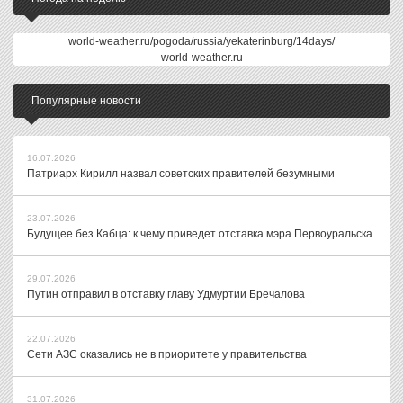
world-weather.ru/pogoda/russia/yekaterinburg/14days/
world-weather.ru
Популярные новости
16.07.2026
Патриарх Кирилл назвал советских правителей безумными
23.07.2026
Будущее без Кабца: к чему приведет отставка мэра Первоуральска
29.07.2026
Путин отправил в отставку главу Удмуртии Бречалова
22.07.2026
Сети АЗС оказались не в приоритете у правительства
31.07.2026