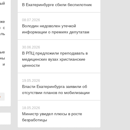
ный
В Екатеринбурге сбили беспилотник
08.07.2026
 же
Володин недоволен утечкой
и с
информации о премиях депутатам
ель
30.06.2026
ные
В РПЦ предложили преподавать в
аны
медицинских вузах христианские
х и
ценности
19.05.2026
Власти Екатеринбурга заявили об
отсутствии планов по мобилизации
18.05.2026
Министр увидел плюсы в росте
безработицы