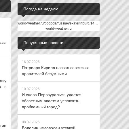
Погода на неделю
world-weather.ru/pogoda/russia/yekaterinburg/14days/
world-weather.ru
авы
Популярные новости
16.07.2026
Патриарх Кирилл назвал советских
правителей безумными
жку
р в
10.07.2026
И снова Первоуральск: удастся
областным властям успокоить
проблемный город?
08.07.2026
гие
Володин недоволен утечкой