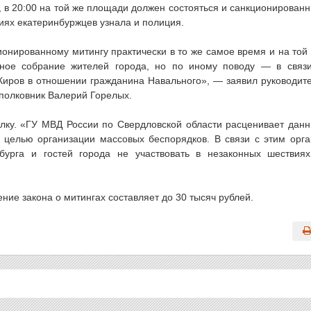
, в 20:00 на той же площади должен состояться и санкционирован
иях екатеринбуржцев узнала и полиция.
ионированному митингу практически в то же самое время и на той
нное собрание жителей города, но по иному поводу — в связ
Киров в отношении гражданина Навального», — заявил руководит
полковник Валерий Горелых.
улку. «ГУ МВД России по Свердловской области расценивает дан
 целью организации массовых беспорядков. В связи с этим орг
бурга и гостей города не участвовать в незаконных шествия
ние закона о митингах составляет до 30 тысяч рублей.