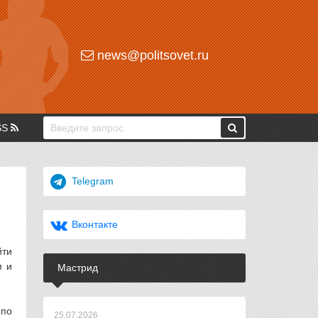
news@politsovet.ru
SS
Telegram
Вконтакте
йти
м и
Мастрид
 по
25.07.2026