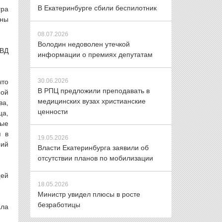
В Екатеринбурге сбили беспилотник
гра
аны
08.07.2026
Володин недоволен утечкой
МВД
информации о премиях депутатам
30.06.2026
что
В РПЦ предложили преподавать в
ной
медицинских вузах христианские
ва,
ценности
ца,
ные
я в
19.05.2026
рий
Власти Екатеринбурга заявили об
отсутствии планов по мобилизации
щей
18.05.2026
Министр увидел плюсы в росте
безработицы
ала