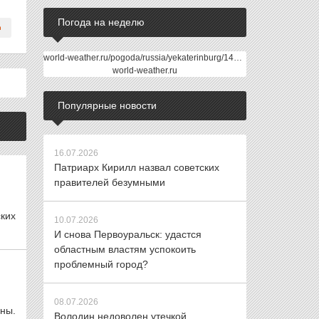
Погода на неделю
world-weather.ru/pogoda/russia/yekaterinburg/14days/
world-weather.ru
Популярные новости
16.07.2026
Патриарх Кирилл назвал советских
правителей безумными
ких
10.07.2026
И снова Первоуральск: удастся
областным властям успокоить
проблемный город?
08.07.2026
ны.
Володин недоволен утечкой