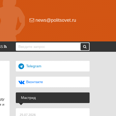
news@politsovet.ru
SS
Telegram
Вконтакте
Мастрид
жду
м и
25.07.2026