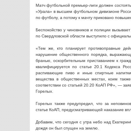
Матч футбольной премьер-лиги должен состоять
«Урала» в высшем футбольном дивизионе Росси
по футболу, а потому к мачту приковано повыше
Беспокойство у чиновников и полиции вызывает
по Свердловской области выступило с официал
«Тем же, кто планирует противоправные дей
нарушение общественного порядка, выражающ
бранью, оскорбительным приставанием к граж
квалифицируется по статье 20.1 Кодекса Рос
распивающие пиво и иные спиртные напитки
вещества в общественных местах, коим также 
соответствии со статьей 20.20 КоАП РФ», — зая
Горелых.
Горелых также предупредил, что за неповино
статье КоАП, предусматривающей наказание впл
Добавим, что сегодня с утра небо над Екатери
дождя он был спущен на землю.