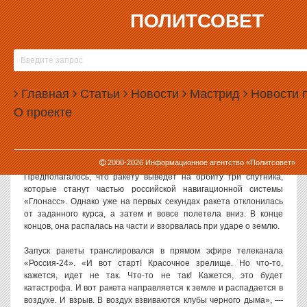
ПОЛИТСОВЕТ
02.07.2013, 10:44
«ЧТО-ТО ИДЕТ НЕ ТАК»: РАКЕТА С
«ГЛОНАССОМ» РУХНУЛА В ПРЯМОМ ЭФИРЕ
Главная
Статьи
Новости
Мастрид
Новости 
На космодроме «Байконур» во время запуска рухнула ракета-
О проекте
носитель «Протон-М», на борту которой находились три
спутника системы «Глонасс». Россияне могли наблюдать
крушение ракеты в прямом эфире.
2000-
2026
Информационное агентство «Политсовет»
Запуск «Протона» должен был состояться сегодня утром.
Предполагалось, что ракету выведет на орбиту три спутника,
которые станут частью российской навигационной системы
«Глонасс». Однако уже на первых секундах ракета отклонилась
от заданного курса, а затем и вовсе полетела вниз. В конце
концов, она распалась на части и взорвалась при ударе о землю.
Запуск ракеты транслировался в прямом эфире телеканала
«Россия-24». «И вот старт! Красочное зрелище. Но что-то,
кажется, идет не так. Что-то не так! Кажется, это будет
катастрофа. И вот ракета направляется к земле и распадается в
воздухе. И взрыв. В воздух взвиваются клубы черного дыма», —