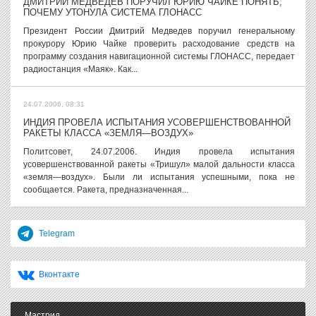
ДМИТРИЙ МЕДВЕДЕВ ПОРУЧИЛ ЮРИЮ ЧАЙКЕ ПОНЯТЬ,
ПОЧЕМУ УТОНУЛА СИСТЕМА ГЛОНАСС
Президент России Дмитрий Медведев поручил генеральному
прокурору Юрию Чайке проверить расходование средств на
программу создания навигационной системы ГЛОНАСС, передает
радиостанция «Маяк». Как...
24.07.2006, 08:31
ИНДИЯ ПРОВЕЛА ИСПЫТАНИЯ УСОВЕРШЕНСТВОВАННОЙ
РАКЕТЫ КЛАССА «ЗЕМЛЯ—ВОЗДУХ»
Политсовет, 24.07.2006. Индия провела испытания
усовершенствованной ракеты «Тришул» малой дальности класса
«земля—воздух». Были ли испытания успешными, пока не
сообщается. Ракета, предназначенная...
Telegram
Вконтакте
Мастрид