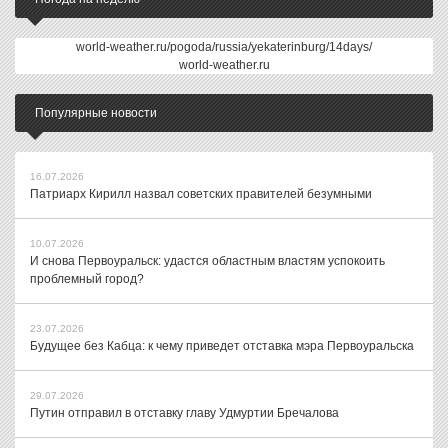
world-weather.ru/pogoda/russia/yekaterinburg/14days/
world-weather.ru
Популярные новости
16.07.2026
Патриарх Кирилл назвал советских правителей безумными
10.07.2026
И снова Первоуральск: удастся областным властям успокоить
проблемный город?
23.07.2026
Будущее без Кабца: к чему приведет отставка мэра Первоуральска
29.07.2026
Путин отправил в отставку главу Удмуртии Бречалова