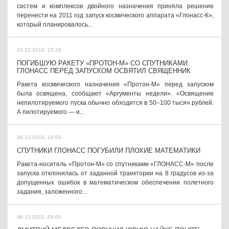
систем и комплексов двойного назначения приняла решение
перенести на 2011 год запуск космического аппарата «Глонасс-К»,
который планировалось...
10.12.2010, 15:29
ПОГИБШУЮ РАКЕТУ «ПРОТОН-М» СО СПУТНИКАМИ
ГЛОНАСС ПЕРЕД ЗАПУСКОМ ОСВЯТИЛ СВЯЩЕННИК
Ракета космического назначения «Протон-М» перед запуском
была освящена, сообщают «Аргументы недели». «Освящение
непилотируемого пуска обычно обходится в 50–100 тысяч рублей.
А пилотируемого — и...
06.12.2010, 12:03
СПУТНИКИ ГЛОНАСС ПОГУБИЛИ ПЛОХИЕ МАТЕМАТИКИ
Ракета-носитель «Протон-М» со спутниками «ГЛОНАСС-М» после
запуска отклонилась от заданной траектории на 8 градусов из-за
допущенных ошибок в математическом обеспечении полетного
задания, заложенного...
06.12.2010, 09:05