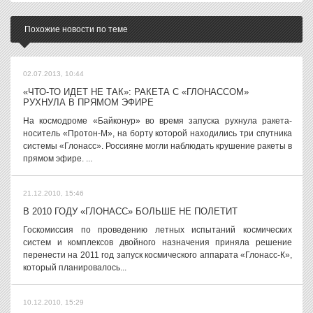
Похожие новости по теме
02.07.2013, 10:44
«ЧТО-ТО ИДЕТ НЕ ТАК»: РАКЕТА С «ГЛОНАССОМ»
РУХНУЛА В ПРЯМОМ ЭФИРЕ
На космодроме «Байконур» во время запуска рухнула ракета-
носитель «Протон-М», на борту которой находились три спутника
системы «Глонасс». Россияне могли наблюдать крушение ракеты в
прямом эфире. ...
21.12.2010, 15:46
В 2010 ГОДУ «ГЛОНАСС» БОЛЬШЕ НЕ ПОЛЕТИТ
Госкомиссия по проведению летных испытаний космических
систем и комплексов двойного назначения приняла решение
перенести на 2011 год запуск космического аппарата «Глонасс-К»,
который планировалось...
10.12.2010, 15:29