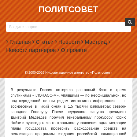
ПОЛИТСОВЕТ
06.12.2010, 12:03
СПУТНИКИ ГЛОНАСС ПОГУБИЛИ ПЛОХИЕ
МАТЕМАТИКИ
Главная
Статьи
Новости
Мастрид
Ракета-носитель «Протон-М» со спутниками «ГЛОНАСС-М»
Новости партнеров
О проекте
после запуска отклонилась от заданной траектории на 8
градусов из-за допущенных ошибок в математическом
обеспечении полетного задания, заложенного в бортовую
вычислительную машину ракеты, сообщил РИА «Новости»
2000-
2026
Информационное агентство «Политсовет»
источник в ракетно-космической промышленности.
В результате Россия потеряла разгонный блок с тремя
спутниками «ГЛОНАСС-М», упавшими — по неофициальной, но
подтвержденной целым рядом источников информации — в
воскресенье в Тихий океан в 1,5 тысячи километрах северо-
западнее Гонолулу. После неудачного запуска президент
Дмитрий Медведев поручил генеральному прокурору Юрию
Чайке и руководителю контрольного управления администрации
главы государства проверить расходование средств на
реализацию программы создания российской навигационной