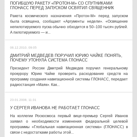
ПОГИБШУЮ РАКЕТУ «ПРОТОН-М» СО СПУТНИКАМИ
ГЛОНАСС ПЕРЕД ЗАПУСКОМ ОСВЯТИЛ СВЯЩЕННИК
Ракета космического назначения «Протон-М» перед запуском
была освящена, сообщают «Аргументы недели». «Освящение
непилотируемого пуска обычно обходится в 50–100 тысяч рублей.
А пилотируемого — и...
06.12.2010, 09:05
ДМИТРИЙ МЕДВЕДЕВ ПОРУЧИЛ ЮРИЮ ЧАЙКЕ ПОНЯТЬ,
ПОЧЕМУ УТОНУЛА СИСТЕМА ГЛОНАСС
Президент России Дмитрий Медведев поручил генеральному
прокурору Юрию Чайке проверить расходование средств на
программу создания навигационной системы ГЛОНАСС, передает
радиостанция «Маяк». Как...
23.01.2008, 11:31
У СЕРГЕЯ ИВАНОВА НЕ РАБОТАЕТ ГЛОНАСС
На коллегии Роскосмоса первый вице-премьер Сергей Иванов
заявил о необходимости изменения федеральной целевой
программы «Глобальная навигационная система» (ГЛОНАСС) в
связи с недостатками работы этой...