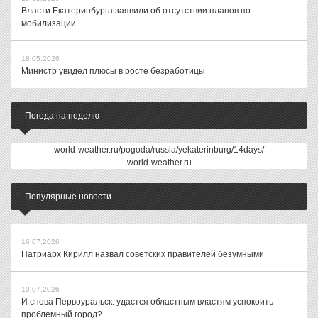
Власти Екатеринбурга заявили об отсутствии планов по
мобилизации
18.05.2026
Министр увидел плюсы в росте безработицы
Погода на неделю
world-weather.ru/pogoda/russia/yekaterinburg/14days/
world-weather.ru
Популярные новости
16.07.2026
Патриарх Кирилл назвал советских правителей безумными
10.07.2026
И снова Первоуральск: удастся областным властям успокоить
проблемный город?