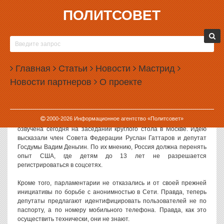
ПОЛИТСОВЕТ
16.04.2013, 15:51
РОССИЙСКИМ ДЕТЯМ МОГУТ ЗАПРЕТИТЬ
СОЦСЕТИ
Главная
Статьи
Новости
Мастрид
Депутаты Госдумы и члены Совета Федерации предложили
Новости партнеров
О проекте
законодательно ограничить доступ детей в социальные сети. По
мнению парламентариев, заводить аккаунты в Интернете можно
только с 13 лет.
2000-
2026
Информационное агентство «Политсовет»
Как передает ИТАР-ТАСС, соответствующая инициатива была
озвучена сегодня на заседании круглого стола в Москве. Идею
высказали член Совета Федерации Руслан Гаттаров и депутат
Госдумы Вадим Деньгин. По их мнению, Россия должна перенять
опыт США, где детям до 13 лет не разрешается
регистрироваться в соцсетях.
Кроме того, парламентарии не отказались и от своей прежней
инициативы по борьбе с анонимностью в Сети. Правда, теперь
депутаты предлагают идентифицировать пользователей не по
паспорту, а по номеру мобильного телефона. Правда, как это
осуществить технически, они не знают.