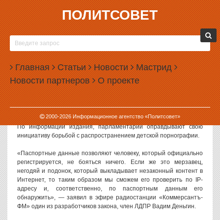
ПОЛИТСОВЕТ
11.10.2012, 17:38
В СОЦИАЛЬНЫЕ СЕТИ БУДУТ ПУСКАТЬ ПО
ПАСПОРТУ
Главная
Статьи
Новости
Мастрид
Депутаты Госдумы работают над законом, по которому
Новости партнеров
О проекте
зарегистрироваться в соцсетях можно будет только по
предъявлении паспорта. О том, как эта мера будет осуществлена
технически, депутаты пока не задумывались.
2000-
2026
Информационное агентство «Политсовет»
О новых планах депутатов написала сегодня газета «Известия».
По информации издания, парламентарии оправдывают свою
инициативу борьбой с распространением детской порнографии.
«Паспортные данные позволяют человеку, который официально
регистрируется, не бояться ничего. Если же это мерзавец,
негодяй и подонок, который выкладывает незаконный контент в
Интернет, то таким образом мы сможем его проверить по IP-
адресу и, соответственно, по паспортным данным его
обнаружить», — заявил в эфире радиостанции «Коммерсантъ-
ФМ» один из разработчиков закона, член ЛДПР Вадим Деньгин.