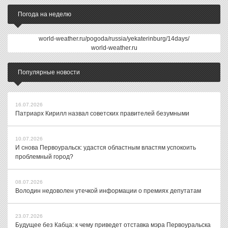
Погода на неделю
world-weather.ru/pogoda/russia/yekaterinburg/14days/
world-weather.ru
Популярные новости
16.07.2026
Патриарх Кирилл назвал советских правителей безумными
10.07.2026
И снова Первоуральск: удастся областным властям успокоить
проблемный город?
08.07.2026
Володин недоволен утечкой информации о премиях депутатам
23.07.2026
Будущее без Кабца: к чему приведет отставка мэра Первоуральска