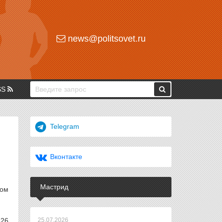
news@politsovet.ru
SS
Telegram
Вконтакте
Мастрид
ром
826
25.07.2026