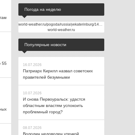
Погода на неделю
гам
world-weather.ru/pogoda/russia/yekaterinburg/14days/
world-weather.ru
Популярные новости
о 55
16.07.2026
Патриарх Кирилл назвал советских
правителей безумными
10.07.2026
И снова Первоуральск: удастся
областным властям успокоить
ных
проблемный город?
08.07.2026
Володин недоволен утечкой