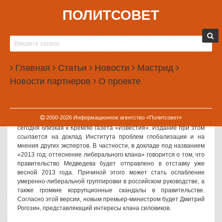
ПОЛИТСОВЕТ
07.12.2012, 09:35
МЕДВЕДЕВУ ОБОЗНАЧИЛИ ПЕРСПЕКТИВУ
ОТСТАВКИ
Главная
Статьи
Новости
Мастрид
Экспертное сообщество вновь заговорило о скорой отставке
Новости партнеров
О проекте
правительства Дмитрия Медведева. Возможным сменщиком
Медведева на этом посту называют вице-премьера Дмитрия
Рогозина.
2000-
2026
Информационное агентство «Политсовет»
О вероятной смене правительства и его председателя
пишет
сегодня близкая к Кремлю газета «Известия». Издание при этом
ссылается на доклад Института проблем глобализации и на
мнения других экспертов. В частности, в докладе под названием
«2013 год: оттеснение либерального клана» говорится о том, что
правительство Медведева будет отправлено в отставку уже
весной 2013 года. Причиной этого может стать ослабление
умеренно-либеральной группировки в российском руководстве, а
также громкие коррупционные скандалы в правительстве.
Согласно этой версии, новым премьер-министром будет Дмитрий
Рогозин, представляющий интересы клана силовиков.