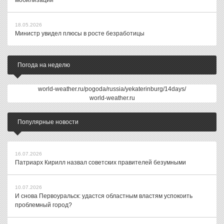
мобилизации
18.05.2026
Министр увидел плюсы в росте безработицы
Погода на неделю
world-weather.ru/pogoda/russia/yekaterinburg/14days/
world-weather.ru
Популярные новости
16.07.2026
Патриарх Кирилл назвал советских правителей безумными
10.07.2026
И снова Первоуральск: удастся областным властям успокоить
проблемный город?