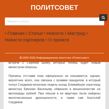
ПОЛИТСОВЕТ
06.11.2012, 13:45
ПУТИН НАЗНАЧИЛ ШОЙГУ МИНИСТРОМ
ОБОРОНЫ
Главная
Статьи
Новости
Мастрид
Президент Владимир Путин отправил в отставку министра
Новости партнеров
О проекте
обороны России Анатолия Сердюкова. Новым министром
обороны стал губернатор Подмосковья Сергей Шойгу.
Об отставке Сердюкова сообщает РИА Новости. По информации
2000-
2026
Информационное агентство «Политсовет»
агентства, об отставке Сердюкова Путин сообщил сегодня на
встрече с Сергеем Шойгу, который теперь будет новым
министром обороны.
Причины отставки пока официально не называются, однако,
вероятнее всего, она связана с громким скандалом, в который
попал Сердюков несколько недель назад. Ближайшую соратницу
министра Евгению Васильеву обвинили в мошенничестве на
миллиарды рублей. При обыске в ее квартире были найдены
многочисленные драгоценности, а также сам Анатолий
Сердюков.