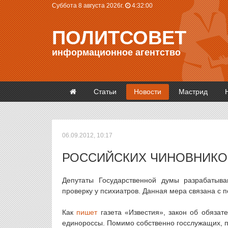
Суббота 8 августа 2026г.
4:32:01
ПОЛИТСОВЕТ
информационное агентство
Статьи
Новости
Мастрид
06.09.2012, 10:17
РОССИЙСКИХ ЧИНОВНИКОВ
Депутаты Государственной думы разрабатыв
проверку у психиатров. Данная мера связана с 
Как
пишет
газета «Известия», закон об обязат
единороссы. Помимо собственно госслужащих, по