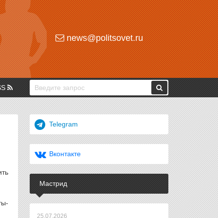
news@politsovet.ru
SS
Telegram
Вконтакте
ить
Мастрид
ты-
25.07.2026