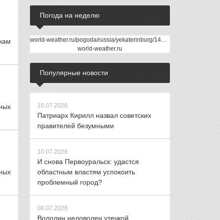
Погода на неделю
world-weather.ru/pogoda/russia/yekaterinburg/14days/
кам
world-weather.ru
Популярные новости
16.07.2026
ных
Патриарх Кирилл назвал советских
правителей безумными
10.07.2026
И снова Первоуральск: удастся
ных
областным властям успокоить
проблемный город?
08.07.2026
Володин недоволен утечкой