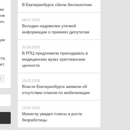
В Екатеринбурге сбили беспилотник
ми.
оне
08.07.2026
ич.
Володин недоволен утечкой
информации о премиях депутатам
ции
30.06.2026
В РПЦ предложили преподавать в
ста
медицинских вузах христианские
ет.
ценности
19.05.2026
Власти Екатеринбурга заявили об
отсутствии планов по мобилизации
18.05.2026
Министр увидел плюсы в росте
безработицы