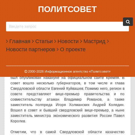
ПОЛИТСОВЕТ
02.08.2012, 09:44
КУЙВАШЕВ ЗАЙМЕТСЯ ДЕЛАМИ КАЗАЧЕСТВА
ПРИ ПУТИНЕ
Главная
Статьи
Новости
Мастрид
Губернатор Свердловской области Евгений Куйвашев вошел в
Новости партнеров
О проекте
совет по делам казачества при президенте России Владимире
Путине. Кроме него в совет вошло еще несколько чиновников из
Свердловской области.
2000-
2026
Информационное агентство «Политсовет»
Указ об утверждении нового состава совета по делам казачества
был опубликован накануне на официальном сайте Кремля. В
совет вошло несколько губернаторов, в том числе и глава
Свердловской области Евгений Куйвашев. Помимо него, регион в
совете представляют вице-премьер правительства и по
совместительству атаман Владимир Романов, а также
заместитель полпреда Игоря Холманских Андрей Колядин.
Вошел в совет и бывший свердловский вице-премьер, а ныне
заместитель министра экономического развития России Павел
Королев.
Отметим, что в самой Свердловской области казачество