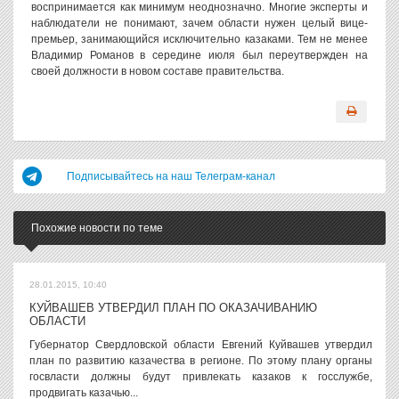
воспринимается как минимум неоднозначно. Многие эксперты и
наблюдатели не понимают, зачем области нужен целый вице-
премьер, занимающийся исключительно казаками. Тем не менее
Владимир Романов в середине июля был переутвержден на
своей должности в новом составе правительства.
Подписывайтесь на наш Телеграм-канал
Похожие новости по теме
28.01.2015, 10:40
КУЙВАШЕВ УТВЕРДИЛ ПЛАН ПО ОКАЗАЧИВАНИЮ
ОБЛАСТИ
Губернатор Свердловской области Евгений Куйвашев утвердил
план по развитию казачества в регионе. По этому плану органы
госвласти должны будут привлекать казаков к госслужбе,
продвигать казачью...