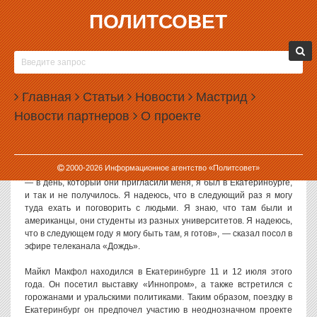
ПОЛИТСОВЕТ
30.07.2012, 17:21
МАКФОЛ НЕ ПОЕХАЛ НА СЕЛИГЕР ИЗ-ЗА
ЕКАТЕРИНБУРГА
Главная
Статьи
Новости
Мастрид
Посол США в России Майкл Макфол объяснил свой отказ
Новости партнеров
О проекте
посетить молодежный лагерь «Селигер». Оказывается, в этот же
день он должен был находиться в Екатеринбурге и решил не
отменять свою поездку в уральскую столицу.
2000-
2026
Информационное агентство «Политсовет»
«Они меня пригласили, я хотел туда съездить, и так получилось
— в день, который они пригласили меня, я был в Екатеринбурге,
и так и не получилось. Я надеюсь, что в следующий раз я могу
туда ехать и поговорить с людьми. Я знаю, что там были и
американцы, они студенты из разных университетов. Я надеюсь,
что в следующем году я могу быть там, я готов», — сказал посол в
эфире телеканала «Дождь».
Майкл Макфол находился в Екатеринбурге 11 и 12 июля этого
года. Он посетил выставку «Иннопром», а также встретился с
горожанами и уральскими политиками. Таким образом, поездку в
Екатеринбург он предпочел участию в неоднозначном проекте