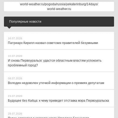
world-weather.ru/pogoda/russia/yekaterinburg/14days/
world-weather.ru
Популярные новости
16.07.2026
Патриарх Кирилл назвал советских правителей безумными
10.07.2026
И снова Первоуральск: удастся областным властям успокоить
проблемный город?
08.07.2026
Володин недоволен утечкой информации о премиях депутатам
23.07.2026
Будущее без Кабца: к чему приведет отставка мэра Первоуральска
29.07.2026