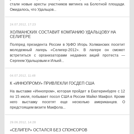
стали новые аресты участников митинга на Болотной площади.
Ожидалось, что Удальцов...
24.07.2012, 17:23
ХОЛМАНСКИХ СОСТАВИТ КОМПАНИЮ УДАЛЬЦОВУ НА
СЕЛИГЕРЕ
Полпред президента России в УрФО Игорь Холманских посетит
молодежный лагерь «Селигер-2012». В лагере он сможет
встретиться с организаторами недавних акций протеста —
Сергеем Удальцовым и Ильей...
04.07.2012, 11:48
К «ИННОПРОМУ» ПРИВЛЕКЛИ ГОСДЕП США
На выставке «Иннопром», которая пройдет в Екатеринбурге с 12
по 15 июля, побывает посол США в России Майкл Макфол. Кроме
него выставку посетят еще несколько американцев. О
предстоящем визите Макфола...
29.06.2012, 14:28
«СЕЛИГЕР» ОСТАЛСЯ БЕЗ СПОНСОРОВ