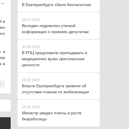
, —
В Екатеринбурге сбили беспилотник
08.07.2026
й в
Володин недоволен утечкой
без
информации о премиях депутатам
ого
30.06.2026
в в
В РПЦ предложили преподавать в
том
медицинских вузах христианские
а в
ценности
19.05.2026
Власти Екатеринбурга заявили об
отсутствии планов по мобилизации
18.05.2026
Министр увидел плюсы в росте
безработицы