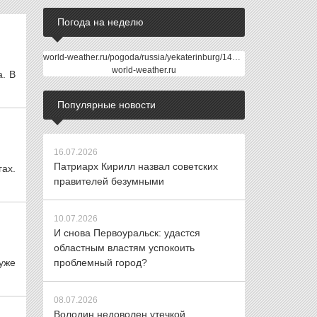
Погода на неделю
world-weather.ru/pogoda/russia/yekaterinburg/14days/
world-weather.ru
а. В
Популярные новости
16.07.2026
Патриарх Кирилл назвал советских
ах.
правителей безумными
10.07.2026
И снова Первоуральск: удастся
областным властям успокоить
уже
проблемный город?
08.07.2026
Володин недоволен утечкой