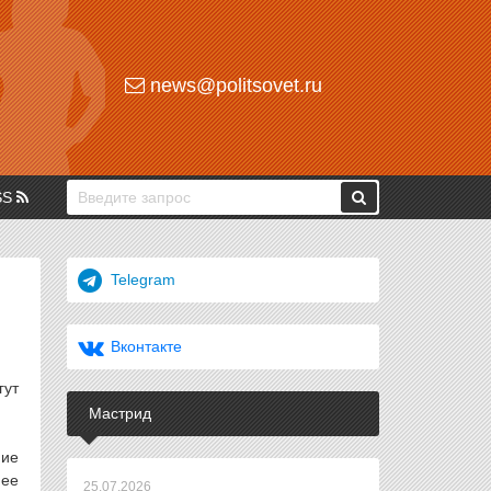
news@politsovet.ru
SS
Telegram
Вконтакте
гут
Мастрид
ние
 ее
25.07.2026