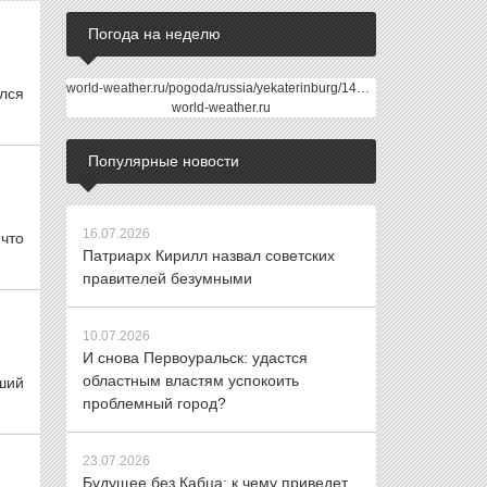
Погода на неделю
world-weather.ru/pogoda/russia/yekaterinburg/14days/
лся
world-weather.ru
Популярные новости
16.07.2026
 что
Патриарх Кирилл назвал советских
правителей безумными
10.07.2026
И снова Первоуральск: удастся
областным властям успокоить
ший
проблемный город?
23.07.2026
Будущее без Кабца: к чему приведет