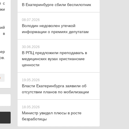
и с
В Екатеринбурге сбили беспилотник
вки
08.07.2026
Володин недоволен утечкой
ший
информации о премиях депутатам
и в
30.06.2026
ьер
В РПЦ предложили преподавать в
ов.
медицинских вузах христианские
ценности
19.05.2026
Власти Екатеринбурга заявили об
отсутствии планов по мобилизации
18.05.2026
Министр увидел плюсы в росте
безработицы