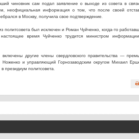
ший чиновник сам подал заявление о выходе из совета в связ
ом, неофициальная информация о том, что после своей отста
ебрался в Москву, получила свое подтверждение.
из политсовета был исключен и Роман Чуйченко, когда-то работав
В настоящее время Чуйченко трудится министром информаци
 включены другие члены свердловского правительства — прем
й Ноженко и управляющий Горнозаводским округом Михаил Ерш
 в президиум политсовета.