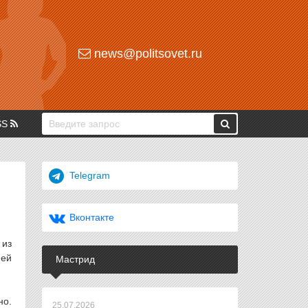
news@politsovet.ru
SS
Telegram
Вконтакте
 из
ней
Мастрид
но.
25.07.2026